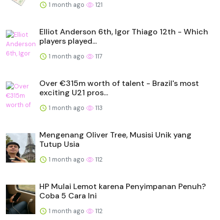
1 month ago
121
Elliot Anderson 6th, Igor Thiago 12th - Which
players played...
1 month ago
117
Over €315m worth of talent - Brazil's most
exciting U21 pros...
1 month ago
113
Mengenang Oliver Tree, Musisi Unik yang
Tutup Usia
1 month ago
112
HP Mulai Lemot karena Penyimpanan Penuh?
Coba 5 Cara Ini
1 month ago
112