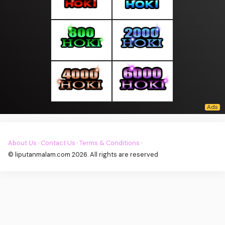
About Us
·
Contact Us
·
Terms & Conditions
·
© liputanmalam.com 2026. All rights are reserved