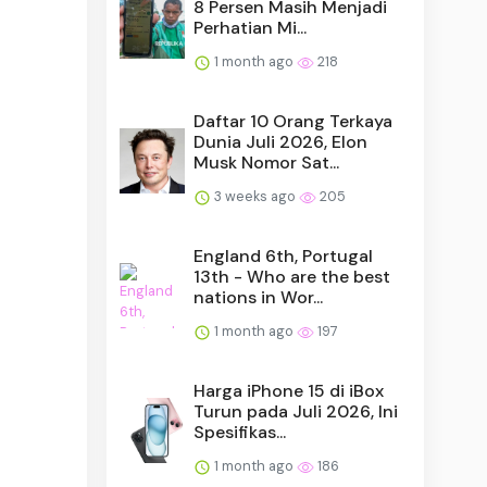
8 Persen Masih Menjadi
Perhatian Mi...
1 month ago
218
Daftar 10 Orang Terkaya
Dunia Juli 2026, Elon
Musk Nomor Sat...
3 weeks ago
205
England 6th, Portugal
13th - Who are the best
nations in Wor...
1 month ago
197
Harga iPhone 15 di iBox
Turun pada Juli 2026, Ini
Spesifikas...
1 month ago
186