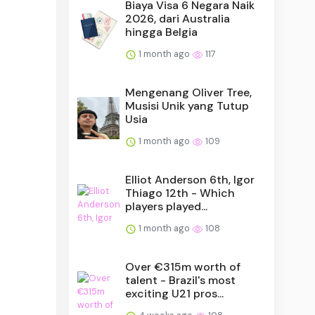
Biaya Visa 6 Negara Naik
2026, dari Australia
hingga Belgia
1 month ago
117
Mengenang Oliver Tree,
Musisi Unik yang Tutup
Usia
1 month ago
109
Elliot Anderson 6th, Igor
Thiago 12th - Which
players played...
1 month ago
108
Over €315m worth of
talent - Brazil's most
exciting U21 pros...