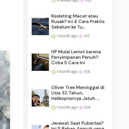
4 weeks ago
108
Resleting Macet atau
Rusak? Ini 4 Cara Praktis
Sebelum ke Tu...
1 month ago
107
HP Mulai Lemot karena
Penyimpanan Penuh?
Coba 5 Cara Ini
1 month ago
106
Oliver Tree Meninggal di
Usia 32 Tahun,
Helikopternya Jatuh ...
1 month ago
104
Jerawat Saat Pubertas?
Ini 5 Bahan Ampuh yang