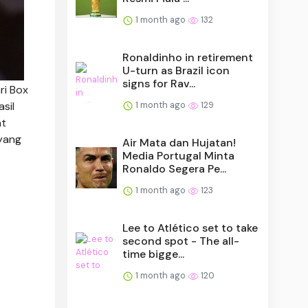
1 month ago
132
Ronaldinho in retirement
U-turn as Brazil icon
signs for Rav...
ri Box
sil
1 month ago
129
at
 yang
Air Mata dan Hujatan!
Media Portugal Minta
Ronaldo Segera Pe...
1 month ago
123
Lee to Atlético set to take
second spot - The all-
time bigge...
1 month ago
120