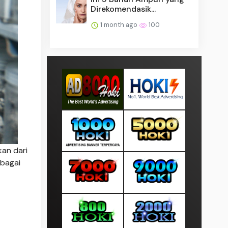
Direkomendasik...
1 month ago
100
kan dari
ebagai