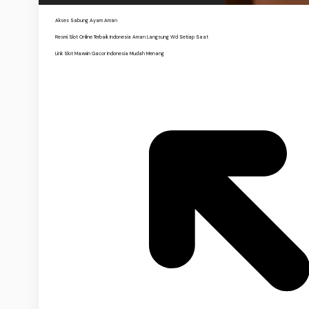
Akses Sabung Ayam Aman
Resmi Slot Online Terbaik Indonesia Aman Langsung Wd Setiap Saat
Link Slot Maxwin Gacor Indonesia Mudah Menang