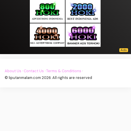
About Us
·
Contact Us
·
Terms & Conditions
·
© liputanmalam.com 2026. All rights are reserved
Ekonomi |
Asset |
Lokal |
Tech|