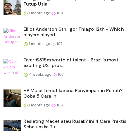
Tutup Usia
1 month ago
108
Elliot Anderson 6th, Igor Thiago 12th - Which
players played...
1 month ago
107
Over €315m worth of talent - Brazil's most
exciting U21 pros...
4 weeks ago
107
HP Mulai Lemot karena Penyimpanan Penuh?
Coba 5 Cara Ini
1 month ago
106
Resleting Macet atau Rusak? Ini 4 Cara Praktis
Sebelum ke Tu...