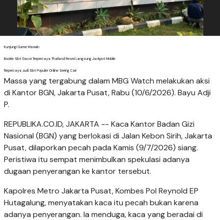
Kunjungi Game Maxwin
Bookie Slot Gacor Terpercaya Thailand Resmi Langsung Jackpot Mobile
Terpercaya Judi Slot Populer Online Sering Cair
Massa yang tergabung dalam MBG Watch melakukan aksi
di Kantor BGN, Jakarta Pusat, Rabu (10/6/2026). Bayu Adji
P.
REPUBLIKA.CO.ID, JAKARTA -- Kaca Kantor Badan Gizi
Nasional (BGN) yang berlokasi di Jalan Kebon Sirih, Jakarta
Pusat, dilaporkan pecah pada Kamis (9/7/2026) siang.
Peristiwa itu sempat menimbulkan spekulasi adanya
dugaan penyerangan ke kantor tersebut.
Kapolres Metro Jakarta Pusat, Kombes Pol Reynold EP
Hutagalung, menyatakan kaca itu pecah bukan karena
adanya penyerangan. Ia menduga, kaca yang beradai di