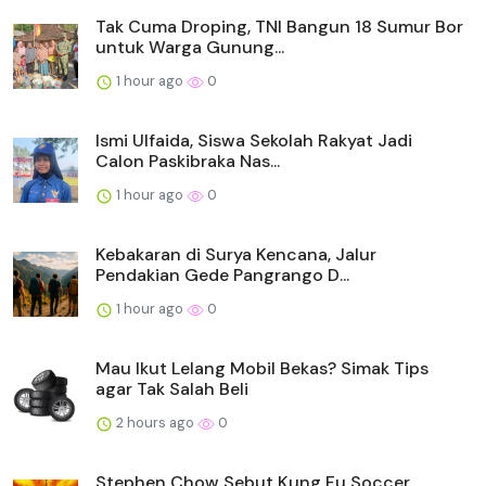
Tak Cuma Droping, TNI Bangun 18 Sumur Bor
untuk Warga Gunung...
1 hour ago
0
Ismi Ulfaida, Siswa Sekolah Rakyat Jadi
Calon Paskibraka Nas...
1 hour ago
0
Kebakaran di Surya Kencana, Jalur
Pendakian Gede Pangrango D...
1 hour ago
0
Mau Ikut Lelang Mobil Bekas? Simak Tips
agar Tak Salah Beli
2 hours ago
0
Stephen Chow Sebut Kung Fu Soccer