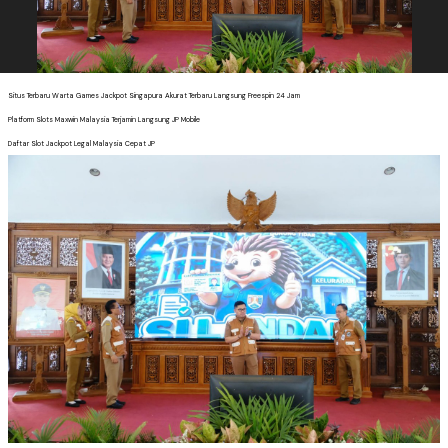
Situs Terbaru Warta Games Jackpot Singapura Akurat Terbaru Langsung Freespin 24 Jam
Platform Slots Maxwin Malaysia Terjamin Langsung JP Mobile
Daftar Slot Jackpot Legal Malaysia Cepat JP