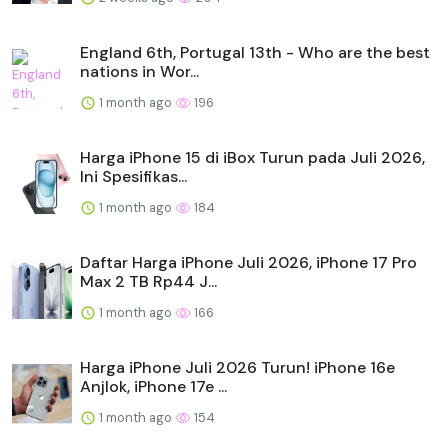
England 6th, Portugal 13th - Who are the best
nations in Wor...
1 month ago
196
Harga iPhone 15 di iBox Turun pada Juli 2026,
Ini Spesifikas...
1 month ago
184
Daftar Harga iPhone Juli 2026, iPhone 17 Pro
Max 2 TB Rp44 J...
1 month ago
166
Harga iPhone Juli 2026 Turun! iPhone 16e
Anjlok, iPhone 17e ...
1 month ago
154