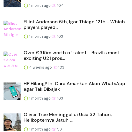
1 month ago
104
Elliot Anderson 6th, Igor Thiago 12th - Which
players played...
1 month ago
103
Over €315m worth of talent - Brazil's most
exciting U21 pros...
4 weeks ago
103
HP Hilang? Ini Cara Amankan Akun WhatsApp
agar Tak Dibajak
1 month ago
103
Oliver Tree Meninggal di Usia 32 Tahun,
Helikopternya Jatuh ...
1 month ago
99