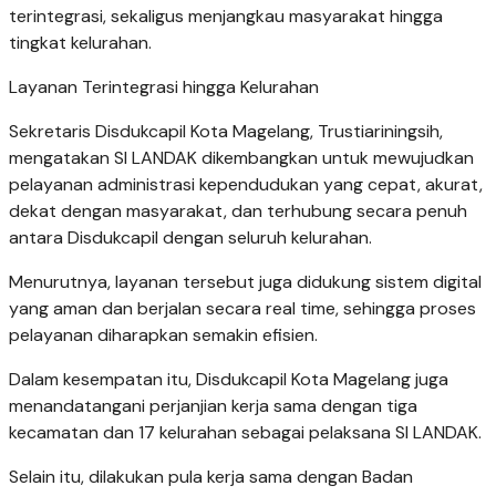
terintegrasi, sekaligus menjangkau masyarakat hingga
tingkat kelurahan.
Layanan Terintegrasi hingga Kelurahan
Sekretaris Disdukcapil Kota Magelang, Trustiariningsih,
mengatakan SI LANDAK dikembangkan untuk mewujudkan
pelayanan administrasi kependudukan yang cepat, akurat,
dekat dengan masyarakat, dan terhubung secara penuh
antara Disdukcapil dengan seluruh kelurahan.
Menurutnya, layanan tersebut juga didukung sistem digital
yang aman dan berjalan secara real time, sehingga proses
pelayanan diharapkan semakin efisien.
Dalam kesempatan itu, Disdukcapil Kota Magelang juga
menandatangani perjanjian kerja sama dengan tiga
kecamatan dan 17 kelurahan sebagai pelaksana SI LANDAK.
Selain itu, dilakukan pula kerja sama dengan Badan