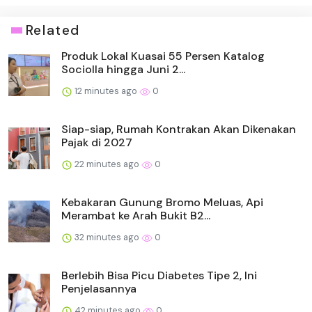
Related
Produk Lokal Kuasai 55 Persen Katalog
Sociolla hingga Juni 2...
12 minutes ago
0
Siap-siap, Rumah Kontrakan Akan Dikenakan
Pajak di 2027
22 minutes ago
0
Kebakaran Gunung Bromo Meluas, Api
Merambat ke Arah Bukit B2...
32 minutes ago
0
Berlebih Bisa Picu Diabetes Tipe 2, Ini
Penjelasannya
42 minutes ago
0