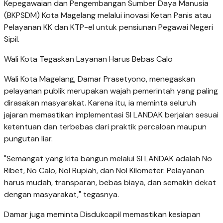
Kepegawaian dan Pengembangan Sumber Daya Manusia
(BKPSDM) Kota Magelang melalui inovasi Ketan Panis atau
Pelayanan KK dan KTP-el untuk pensiunan Pegawai Negeri
Sipil.
Wali Kota Tegaskan Layanan Harus Bebas Calo
Wali Kota Magelang, Damar Prasetyono, menegaskan
pelayanan publik merupakan wajah pemerintah yang paling
dirasakan masyarakat. Karena itu, ia meminta seluruh
jajaran memastikan implementasi SI LANDAK berjalan sesuai
ketentuan dan terbebas dari praktik percaloan maupun
pungutan liar.
"Semangat yang kita bangun melalui SI LANDAK adalah No
Ribet, No Calo, Nol Rupiah, dan Nol Kilometer. Pelayanan
harus mudah, transparan, bebas biaya, dan semakin dekat
dengan masyarakat," tegasnya.
Damar juga meminta Disdukcapil memastikan kesiapan