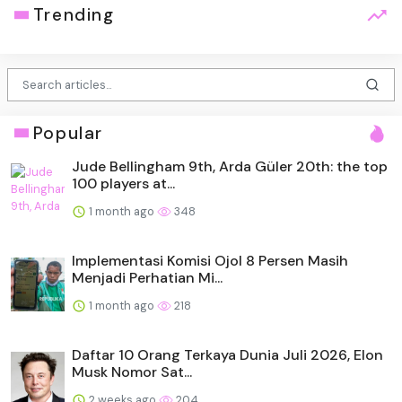
Trending
Popular
Jude Bellingham 9th, Arda Güler 20th: the top
100 players at...
1 month ago
348
Implementasi Komisi Ojol 8 Persen Masih
Menjadi Perhatian Mi...
1 month ago
218
Daftar 10 Orang Terkaya Dunia Juli 2026, Elon
Musk Nomor Sat...
2 weeks ago
204