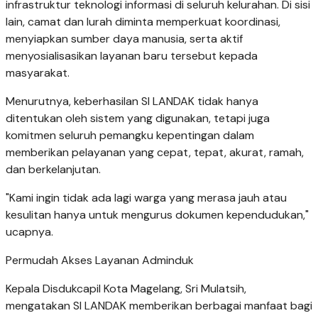
infrastruktur teknologi informasi di seluruh kelurahan. Di sisi
lain, camat dan lurah diminta memperkuat koordinasi,
menyiapkan sumber daya manusia, serta aktif
menyosialisasikan layanan baru tersebut kepada
masyarakat.
Menurutnya, keberhasilan SI LANDAK tidak hanya
ditentukan oleh sistem yang digunakan, tetapi juga
komitmen seluruh pemangku kepentingan dalam
memberikan pelayanan yang cepat, tepat, akurat, ramah,
dan berkelanjutan.
"Kami ingin tidak ada lagi warga yang merasa jauh atau
kesulitan hanya untuk mengurus dokumen kependudukan,"
ucapnya.
Permudah Akses Layanan Adminduk
Kepala Disdukcapil Kota Magelang, Sri Mulatsih,
mengatakan SI LANDAK memberikan berbagai manfaat bagi