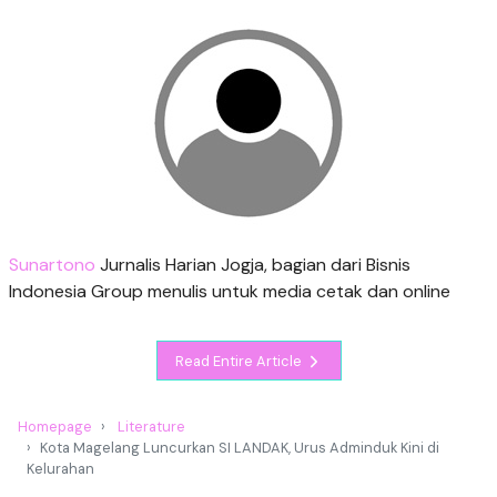
Sunartono
Jurnalis Harian Jogja, bagian dari Bisnis
Indonesia Group menulis untuk media cetak dan online
Read Entire Article
Homepage
Literature
Kota Magelang Luncurkan SI LANDAK, Urus Adminduk Kini di
Kelurahan