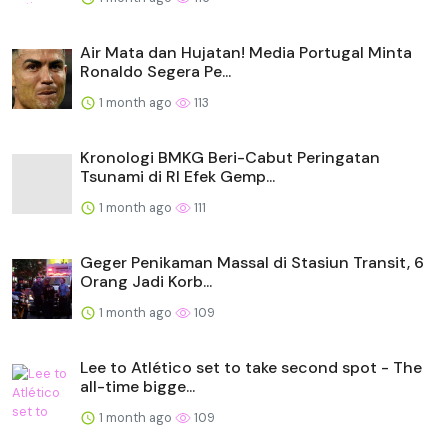
Air Mata dan Hujatan! Media Portugal Minta
Ronaldo Segera Pe...
1 month ago
113
Kronologi BMKG Beri-Cabut Peringatan
Tsunami di RI Efek Gemp...
1 month ago
111
Geger Penikaman Massal di Stasiun Transit, 6
Orang Jadi Korb...
1 month ago
109
Lee to Atlético set to take second spot - The
all-time bigge...
1 month ago
109