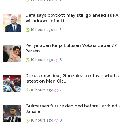
Uefa says boycott may still go ahead as FA
withdraws Infanti...
10 hours ago
7
Penyerapan Kerja Lulusan Vokasi Capai 77
Persen
10 hours ago
8
Doku's new deal, Gonzalez to stay - what's
latest on Man Cit...
10 hours ago
7
Guimaraes future decided before I arrived -
Jaissle
10 hours ago
8