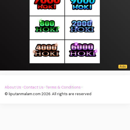
About Us
·
Contact Us
·
Terms & Conditions
·
© liputanmalam.com 2026. All rights are reserved