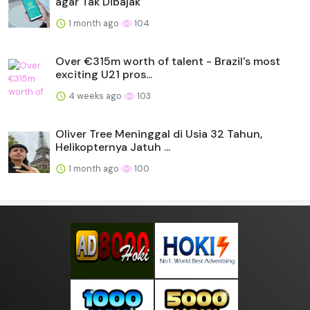
agar Tak Dibajak
1 month ago
104
Over €315m worth of talent - Brazil's most
exciting U21 pros...
4 weeks ago
103
Oliver Tree Meninggal di Usia 32 Tahun,
Helikopternya Jatuh ...
1 month ago
100