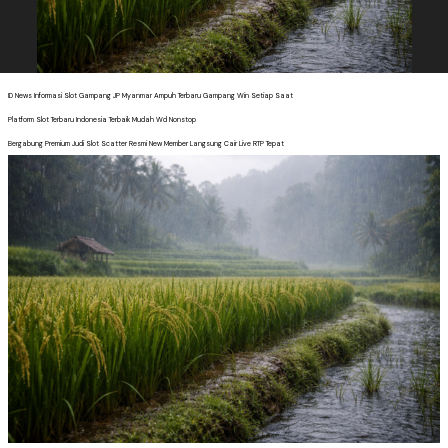
ID News Informasi Slot Gampang JP Myanmar Ampuh Terbaru Gampang Win Setiap Saat
Platform Slot Terbaru Indonesia Terbaik Mudah Wd Nonstop
Bergabung Premium Judi Slot Scatter Resmi New Member Langsung Cair Live RTP Tepat