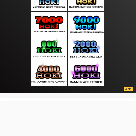
About Us
·
Contact Us
·
Terms & Conditions
·
© liputanmalam.com 2026. All rights are reserved