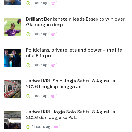
1 hour ago
1
Brilliant Benkenstein leads Essex to win over
Glamorgan desp...
1 hour ago
1
Politicians, private jets and power - the life
of a Fifa pre...
1 hour ago
1
Jadwal KRL Solo Jogja Sabtu 8 Agustus
2026 Lengkap hingga Jo...
1 hour ago
1
Jadwal KRL Jogja Solo Sabtu 8 Agustus
2026 dari Jogja ke Pal...
2 hours ago
1