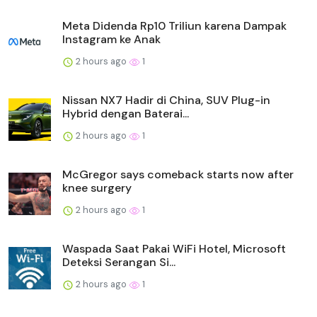
Meta Didenda Rp10 Triliun karena Dampak
Instagram ke Anak
2 hours ago
1
Nissan NX7 Hadir di China, SUV Plug-in
Hybrid dengan Baterai...
2 hours ago
1
McGregor says comeback starts now after
knee surgery
2 hours ago
1
Waspada Saat Pakai WiFi Hotel, Microsoft
Deteksi Serangan Si...
2 hours ago
1