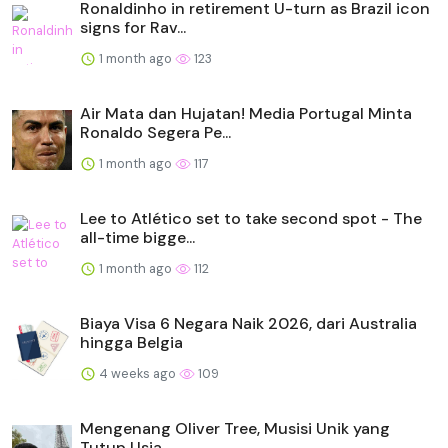
Ronaldinho in retirement U-turn as Brazil icon
signs for Rav...
1 month ago
123
Air Mata dan Hujatan! Media Portugal Minta
Ronaldo Segera Pe...
1 month ago
117
Lee to Atlético set to take second spot - The
all-time bigge...
1 month ago
112
Biaya Visa 6 Negara Naik 2026, dari Australia
hingga Belgia
4 weeks ago
109
Mengenang Oliver Tree, Musisi Unik yang
Tutup Usia