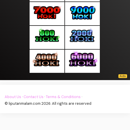
About Us
·
Contact Us
·
Terms & Conditions
·
© liputanmalam.com 2026. All rights are reserved