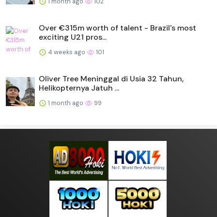
1 month ago
102
Over €315m worth of talent - Brazil's most
exciting U21 pros...
4 weeks ago
101
Oliver Tree Meninggal di Usia 32 Tahun,
Helikopternya Jatuh ...
1 month ago
99