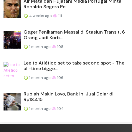
Air Mata dan Hujatan! Media Portugal Minta
Ronaldo Segera Pe...
4 weeks ago
111
Geger Penikaman Massal di Stasiun Transit, 6
Orang Jadi Korb...
1 month ago
108
Lee to Atlético set to take second spot - The
all-time bigge...
1 month ago
106
Rupiah Makin Loyo, Bank Ini Jual Dolar di
Rp18.415
1 month ago
104