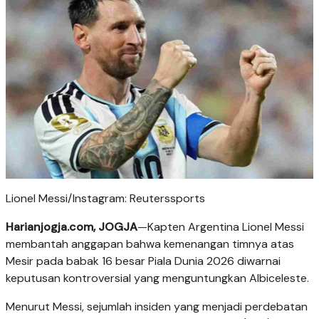
Lionel Messi/Instagram: Reuterssports
Harianjogja.com, JOGJA
—Kapten Argentina Lionel Messi
membantah anggapan bahwa kemenangan timnya atas
Mesir pada babak 16 besar Piala Dunia 2026 diwarnai
keputusan kontroversial yang menguntungkan Albiceleste.
Menurut Messi, sejumlah insiden yang menjadi perdebatan