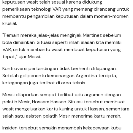
keputusan wasit telah sesuai karena didukung
pemeriksaan teknologi VAR yang memang dirancang untuk
membantu pengambilan keputusan dalam momen-momen
krusial.
"Pemain mereka jelas-jelas menginjak Martinez sebelum
bola dimainkan. Situasi seperti inilah alasan kita memiliki
VAR, untuk membantu wasit membuat keputusan yang
tepat," ujar Messi.
Kontroversi pertandingan tidak berhenti di lapangan.
Setelah gol penentu kemenangan Argentina tercipta,
ketegangan juga terlihat di area teknis.
Messi dilaporkan sempat terlibat adu argumen dengan
pelatih Mesir, Hossam Hassan. Situasi tersebut membuat
wasit mengeluarkan kartu kuning untuk Hassan, sementara
salah satu asisten pelatih Mesir menerima kartu merah.
Insiden tersebut semakin menambah kekecewaan kubu