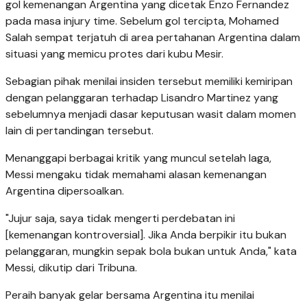
gol kemenangan Argentina yang dicetak Enzo Fernandez
pada masa injury time. Sebelum gol tercipta, Mohamed
Salah sempat terjatuh di area pertahanan Argentina dalam
situasi yang memicu protes dari kubu Mesir.
Sebagian pihak menilai insiden tersebut memiliki kemiripan
dengan pelanggaran terhadap Lisandro Martinez yang
sebelumnya menjadi dasar keputusan wasit dalam momen
lain di pertandingan tersebut.
Menanggapi berbagai kritik yang muncul setelah laga,
Messi mengaku tidak memahami alasan kemenangan
Argentina dipersoalkan.
"Jujur saja, saya tidak mengerti perdebatan ini
[kemenangan kontroversial]
. Jika Anda berpikir itu bukan
pelanggaran, mungkin sepak bola bukan untuk Anda," kata
Messi, dikutip dari Tribuna.
Peraih banyak gelar bersama Argentina itu menilai