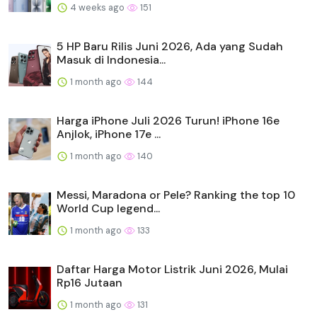
4 weeks ago
151
5 HP Baru Rilis Juni 2026, Ada yang Sudah
Masuk di Indonesia...
1 month ago
144
Harga iPhone Juli 2026 Turun! iPhone 16e
Anjlok, iPhone 17e ...
1 month ago
140
Messi, Maradona or Pele? Ranking the top 10
World Cup legend...
1 month ago
133
Daftar Harga Motor Listrik Juni 2026, Mulai
Rp16 Jutaan
1 month ago
131