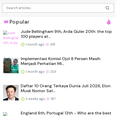
Popular
Jude Bellingham 9th, Arda Güler 20th: the top
100 players at...
1 month ago
318
Implementasi Komisi Ojol 8 Persen Masih
Menjadi Perhatian Mi...
1 month ago
203
Daftar 10 Orang Terkaya Dunia Juli 2026, Elon
Musk Nomor Sat...
2 weeks ago
187
England 6th, Portugal 13th - Who are the best