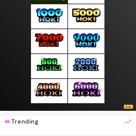
Trending