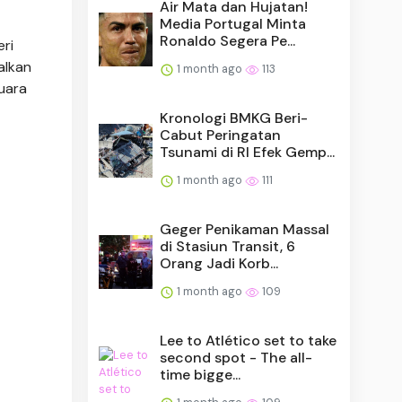
Air Mata dan Hujatan!
Media Portugal Minta
Ronaldo Segera Pe...
ri
alkan
1 month ago
113
uara
Kronologi BMKG Beri-
Cabut Peringatan
Tsunami di RI Efek Gemp...
1 month ago
111
Geger Penikaman Massal
di Stasiun Transit, 6
Orang Jadi Korb...
1 month ago
109
Lee to Atlético set to take
second spot - The all-
time bigge...