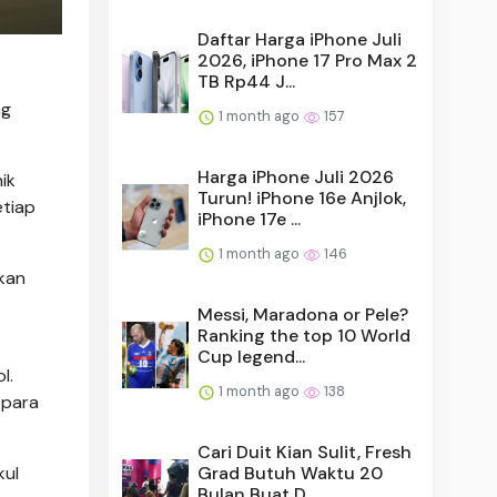
Daftar Harga iPhone Juli
2026, iPhone 17 Pro Max 2
TB Rp44 J...
ng
1 month ago
157
Harga iPhone Juli 2026
ik
Turun! iPhone 16e Anjlok,
etiap
iPhone 17e ...
1 month ago
146
kan
Messi, Maradona or Pele?
Ranking the top 10 World
Cup legend...
l.
1 month ago
138
 para
Cari Duit Kian Sulit, Fresh
kul
Grad Butuh Waktu 20
Bulan Buat D...