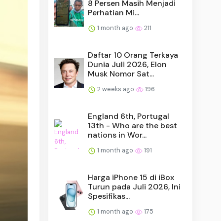
8 Persen Masih Menjadi
Perhatian Mi...
1 month ago
211
Daftar 10 Orang Terkaya
Dunia Juli 2026, Elon
Musk Nomor Sat...
2 weeks ago
196
England 6th, Portugal
13th - Who are the best
nations in Wor...
1 month ago
191
Harga iPhone 15 di iBox
Turun pada Juli 2026, Ini
Spesifikas...
1 month ago
175