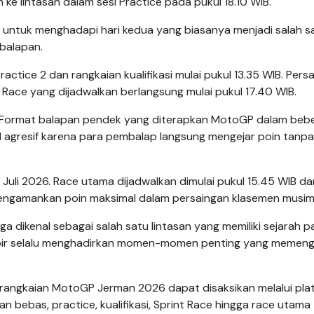
 ke lintasan dalam sesi Practice pada pukul 18.10 WIB.
ng untuk menghadapi hari kedua yang biasanya menjadi salah s
balapan.
Practice 2 dan rangkaian kualifikasi mulai pukul 13.35 WIB. Pers
t Race yang dijadwalkan berlangsung mulai pukul 17.40 WIB.
an. Format balapan pendek yang diterapkan MotoGP dalam beb
 agresif karena para pembalap langsung mengejar poin tanpa
Juli 2026. Race utama dijadwalkan dimulai pukul 15.45 WIB da
ngamankan poin maksimal dalam persaingan klasemen musim i
ga dikenal sebagai salah satu lintasan yang memiliki sejarah p
ampir selalu menghadirkan momen-momen penting yang memeng
h rangkaian MotoGP Jerman 2026 dapat disaksikan melalui pla
n bebas, practice, kualifikasi, Sprint Race hingga race utama