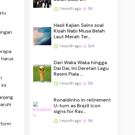
1 month ago
131
atu
Hasil Kajian Sains soal
Kisah Nabi Musa Belah
aingan
Laut Merah Ter...
1 month ago
124
erapa
 harus
Dari Waka Waka hingga
Dai Dai, Ini Deretan Lagu
Resmi Piala ...
n
1 month ago
119
ni.
anjang
Ronaldinho in retirement
aruhi
U-turn as Brazil icon
signs for Rav...
1 month ago
116
tform