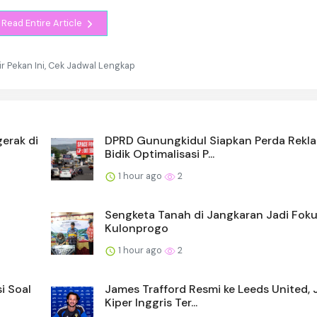
Read Entire Article
 Pekan Ini, Cek Jadwal Lengkap
gerak di
DPRD Gunungkidul Siapkan Perda Rekla
Bidik Optimalisasi P...
1 hour ago
2
Sengketa Tanah di Jangkaran Jadi Fok
Kulonprogo
1 hour ago
2
i Soal
James Trafford Resmi ke Leeds United, 
Kiper Inggris Ter...