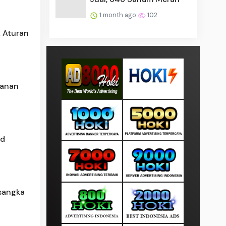
1 month ago
102
, Aturan
yanan
rd
sangka