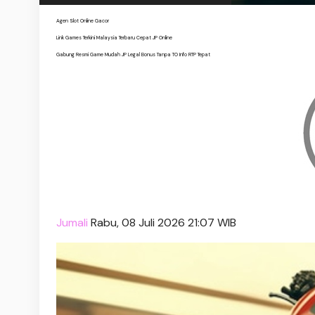
Agen Slot Online Gacor
Link Games Terkini Malaysia Terbaru Cepat JP Online
Gabung Resmi Game Mudah JP Legal Bonus Tanpa TO Info RTP Tepat
Jumali
Rabu, 08 Juli 2026 21:07 WIB