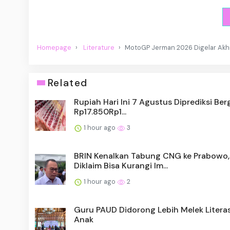
Homepage
Literature
MotoGP Jerman 2026 Digelar Akhir
Related
Rupiah Hari Ini 7 Agustus Diprediksi Ber
Rp17.850Rp1...
1 hour ago
3
BRIN Kenalkan Tabung CNG ke Prabowo,
Diklaim Bisa Kurangi Im...
1 hour ago
2
Guru PAUD Didorong Lebih Melek Literas
Anak