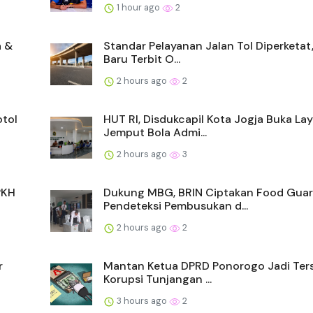
1 hour ago
2
a &
Standar Pelayanan Jalan Tol Diperketat
Baru Terbit O...
2 hours ago
2
otol
HUT RI, Disdukcapil Kota Jogja Buka La
Jemput Bola Admi...
2 hours ago
3
PKH
Dukung MBG, BRIN Ciptakan Food Gua
Pendeteksi Pembusukan d...
2 hours ago
2
r
Mantan Ketua DPRD Ponorogo Jadi Ter
Korupsi Tunjangan ...
3 hours ago
2