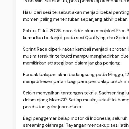
13.55 WIB. Setelah itu, para pembalap kembali turun
Hasil dari sesi tersebut akan menjadi bekal penti
momen paling menentukan sepanjang akhir pekan 
Sabtu, 11 Juli 2026, para rider akan menjalani Free 
kemudian berlanjut pada sesi Qualifying dan Sprin
Sprint Race diperkirakan kembali menjadi sorot
musim terakhir terbukti mampu menghadirkan duel
memikirkan strategi ban dalam jangka panjang.
Puncak balapan akan berlangsung pada Minggu, 12 
menjadi kesempatan bagi para pembalap untuk me
Selain menyajikan tantangan teknis, Sachsenring ju
dalam ajang MotoGP. Setiap musim, sirkuit ini h
perebutan gelar juara dunia.
Bagi penggemar balap motor di Indonesia, seluru
streaming olahraga. Tayangan mencakup sesi latiha