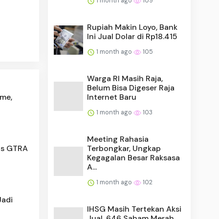
1 month ago
109
Rupiah Makin Loyo, Bank
Ini Jual Dolar di Rp18.415
1 month ago
105
Warga RI Masih Raja,
Belum Bisa Digeser Raja
me,
Internet Baru
1 month ago
103
Meeting Rahasia
us GTRA
Terbongkar, Ungkap
Kegagalan Besar Raksasa
A...
1 month ago
102
Jadi
IHSG Masih Tertekan Aksi
Jual, 646 Saham Merah