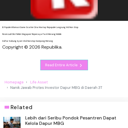
ID Populer Informasi Game Scatter Cina Mantap Terpopuler Langsung Wd Non Stop
Resmi Judi Slot Terkini Singapore Terpercaya Pasti Menang Mobile
Daftar Sabung Ayam Viral Nonstop Gampang Menang
Copyright © 2026 Republika.
Read Entire Article
Homepage
Life Asset
Nanik Jawab Protes Investor Dapur MBG di Daerah 3T
Related
Lebih dari Seribu Pondok Pesantren Dapat
Kelola Dapur MBG