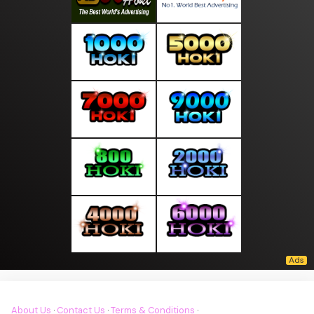
About Us
·
Contact Us
·
Terms & Conditions
·