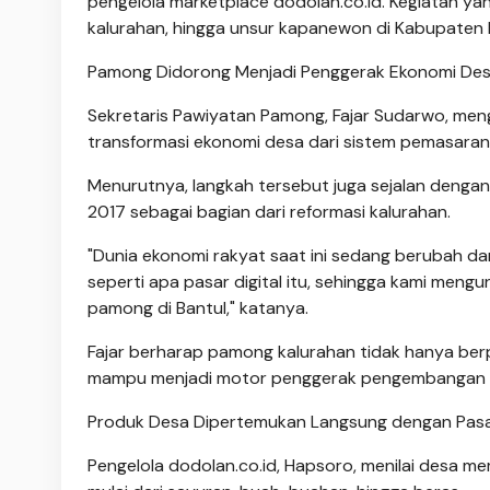
pengelola marketplace dodolan.co.id. Kegiatan yan
kalurahan, hingga unsur kapanewon di Kabupaten 
Pamong Didorong Menjadi Penggerak Ekonomi De
Sekretaris Pawiyatan Pamong, Fajar Sudarwo, men
transformasi ekonomi desa dari sistem pemasaran 
Menurutnya, langkah tersebut juga sejalan denga
2017 sebagai bagian dari reformasi kalurahan.
"Dunia ekonomi rakyat saat ini sedang berubah dar
seperti apa pasar digital itu, sehingga kami men
pamong di Bantul," katanya.
Fajar berharap pamong kalurahan tidak hanya ber
mampu menjadi motor penggerak pengembangan eko
Produk Desa Dipertemukan Langsung dengan Pas
Pengelola dodolan.co.id, Hapsoro, menilai desa m