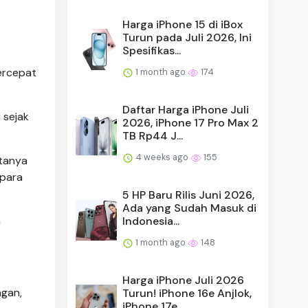
Harga iPhone 15 di iBox
Turun pada Juli 2026, Ini
Spesifikas...
ercepat
1 month ago
174
Daftar Harga iPhone Juli
 sejak
2026, iPhone 17 Pro Max 2
TB Rp44 J...
4 weeks ago
155
rtanya
 para
5 HP Baru Rilis Juni 2026,
Ada yang Sudah Masuk di
Indonesia...
a
1 month ago
148
Harga iPhone Juli 2026
ngan,
Turun! iPhone 16e Anjlok,
iPhone 17e ...