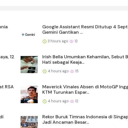
unia
Google Assistant Resmi Ditutup 4 Sep
Gemini Gantikan ...
3 hours ago
12
aya, 12
Irish Bella Umumkan Kehamilan, Sebut 
Hati sebagai Keaja...
4 hours ago
15
at RSA
Maverick Vinales Absen di MotoGP Ingg
KTM Turunkan Espar...
4 hours ago
12
di
Rekor Buruk Timnas Indonesia di Singa
Jadi Ancaman Besar...