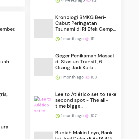
4 weeks ago
112
Kronologi BMKG Beri-
Cabut Peringatan
Tsunami di RI Efek Gemp...
tember,
1 month ago
111
Geger Penikaman Massal
di Stasiun Transit, 6
Buah
Orang Jadi Korb...
1 month ago
109
Lee to Atlético set to take
ris,
second spot - The all-
time bigge...
1 month ago
107
pura
Rupiah Makin Loyo, Bank
Ini Jual Dolar di Rp18.415