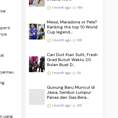
1 month ago
146
tai
Messi, Maradona or Pele?
Ranking the top 10 World
eperti
Cup legend...
nya.
1 month ago
138
Cari Duit Kian Sulit, Fresh
ai
Grad Butuh Waktu 20
Bulan Buat D...
ipantau.
1 month ago
131
ang
Gunung Baru Muncul di
Jawa, Sembur Lumpur
Panas dan Gas Bera...
1 month ago
125
an uang