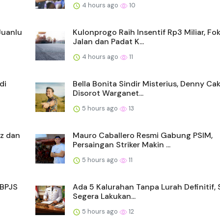
4 hours ago
10
Juanlu
Kulonprogo Raih Insentif Rp3 Miliar, Fo
Jalan dan Padat K...
4 hours ago
11
di
Bella Bonita Sindir Misterius, Denny Ca
Disorot Warganet...
5 hours ago
13
z dan
Mauro Caballero Resmi Gabung PSIM,
Persaingan Striker Makin ...
5 hours ago
11
 BPJS
Ada 5 Kalurahan Tanpa Lurah Definitif,
Segera Lakukan...
5 hours ago
12