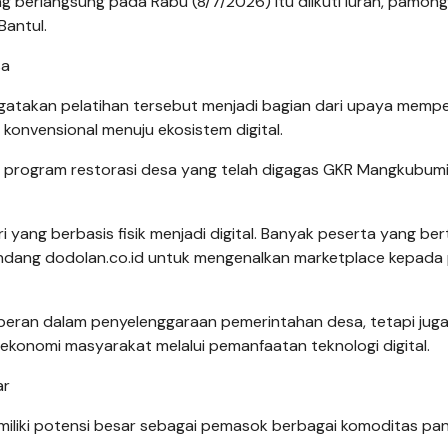
g berlangsung pada Rabu (8/7/2026) itu diikuti lurah, pamong
Bantul.
sa
gatakan pelatihan tersebut menjadi bagian dari upaya memp
konvensional menuju ekosistem digital.
n program restorasi desa yang telah digagas GKR Mangkubumi
i yang berbasis fisik menjadi digital. Banyak peserta yang be
gundang dodolan.co.id untuk mengenalkan marketplace kepada
peran dalam penyelenggaraan pemerintahan desa, tetapi jug
nomi masyarakat melalui pemanfaatan teknologi digital.
ar
emiliki potensi besar sebagai pemasok berbagai komoditas pa