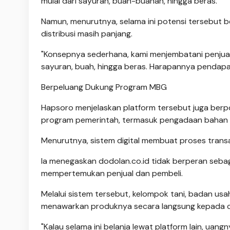
mulai dari sayuran, buah-buahan, hingga beras.
Namun, menurutnya, selama ini potensi tersebut 
distribusi masih panjang.
"Konsepnya sederhana, kami menjembatani penjual 
sayuran, buah, hingga beras. Harapannya pendapat
Berpeluang Dukung Program MBG
Hapsoro menjelaskan platform tersebut juga ber
program pemerintah, termasuk pengadaan bahan p
Menurutnya, sistem digital membuat proses transa
Ia menegaskan dodolan.co.id tidak berperan seba
mempertemukan penjual dan pembeli.
Melalui sistem tersebut, kelompok tani, badan us
menawarkan produknya secara langsung kepada c
"Kalau selama ini belanja lewat platform lain, uan