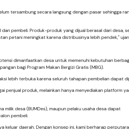
belum tersambung secara langsung dengan pasar sehingga ran
dan pembeli. Produk-produk yang dijual berasal dari desa, s
an petani meningkat karena distribusinya lebih pendek," ujar
potensi dimanfaatkan desa untuk memenuhi kebutuhan berbag
angan bagi Program Makan Bergizi Gratis (MBG).
ksi lebih terbuka karena seluruh tahapan pembelian dapat d
gai penjual produk, melainkan hanya menyediakan platform y
aha milik desa (BUMDes), maupun pelaku usaha desa dapat
alon pembeli.
gnya keluar daerah. Dengan konsep ini, kami berharap perputar