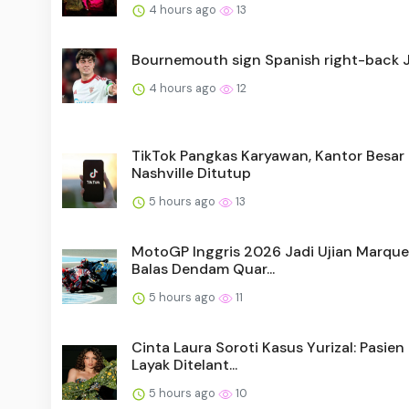
4 hours ago
13
Bournemouth sign Spanish right-back 
4 hours ago
12
TikTok Pangkas Karyawan, Kantor Besar 
Nashville Ditutup
5 hours ago
13
MotoGP Inggris 2026 Jadi Ujian Marque
Balas Dendam Quar...
5 hours ago
11
Cinta Laura Soroti Kasus Yurizal: Pasien
Layak Ditelant...
5 hours ago
10