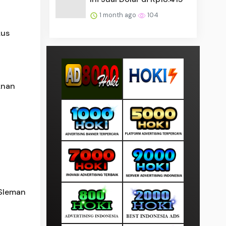
1 month ago
104
kus
knan
 Sleman