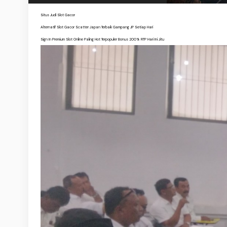
Situs Judi Slot Gacor
Alternatif Slot Gacor Scatter Japan Terbaik Gampang JP Setiap Hari
Sign In Premium Slot Online Paling Hot Terpopuler Bonus 200% RTP Hari Ini Jitu