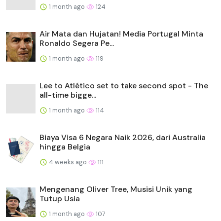
1 month ago
124
Air Mata dan Hujatan! Media Portugal Minta
Ronaldo Segera Pe...
1 month ago
119
Lee to Atlético set to take second spot - The
all-time bigge...
1 month ago
114
Biaya Visa 6 Negara Naik 2026, dari Australia
hingga Belgia
4 weeks ago
111
Mengenang Oliver Tree, Musisi Unik yang
Tutup Usia
1 month ago
107