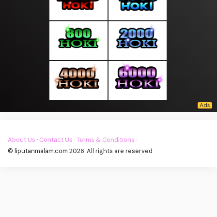
About Us
·
Contact Us
·
Terms & Conditions
·
© liputanmalam.com 2026. All rights are reserved