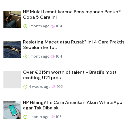
HP Mulai Lemot karena Penyimpanan Penuh?
Coba 5 Cara Ini
1 month ago
104
Resleting Macet atau Rusak? Ini 4 Cara Praktis
Sebelum ke Tu...
1 month ago
104
Over €315m worth of talent - Brazil's most
exciting U21 pros...
4 weeks ago
103
HP Hilang? Ini Cara Amankan Akun WhatsApp
agar Tak Dibajak
1 month ago
103