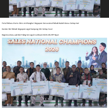
Portal Terbaru Warta Slots Anti Rungkat Singapore Sensasional Terbaik Mudah Bonus Setiap Hari
Bandar Slot Terbaik Singapore Legal Gampang Win Setiap Saat
Registrasi Baru Judi Slot Paling Hot Legal Cashback 100% Info RTP Tepat