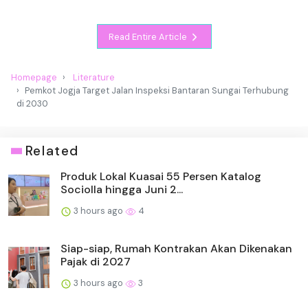
Read Entire Article
Homepage
Literature
Pemkot Jogja Target Jalan Inspeksi Bantaran Sungai Terhubung
di 2030
Related
Produk Lokal Kuasai 55 Persen Katalog
Sociolla hingga Juni 2...
3 hours ago
4
Siap-siap, Rumah Kontrakan Akan Dikenakan
Pajak di 2027
3 hours ago
3