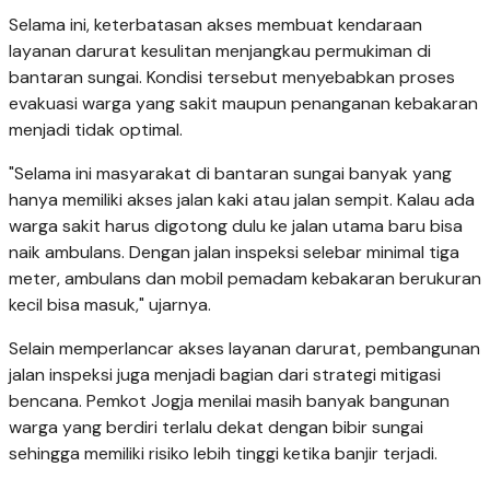
Selama ini, keterbatasan akses membuat kendaraan
layanan darurat kesulitan menjangkau permukiman di
bantaran sungai. Kondisi tersebut menyebabkan proses
evakuasi warga yang sakit maupun penanganan kebakaran
menjadi tidak optimal.
"Selama ini masyarakat di bantaran sungai banyak yang
hanya memiliki akses jalan kaki atau jalan sempit. Kalau ada
warga sakit harus digotong dulu ke jalan utama baru bisa
naik ambulans. Dengan jalan inspeksi selebar minimal tiga
meter, ambulans dan mobil pemadam kebakaran berukuran
kecil bisa masuk," ujarnya.
Selain memperlancar akses layanan darurat, pembangunan
jalan inspeksi juga menjadi bagian dari strategi mitigasi
bencana. Pemkot Jogja menilai masih banyak bangunan
warga yang berdiri terlalu dekat dengan bibir sungai
sehingga memiliki risiko lebih tinggi ketika banjir terjadi.