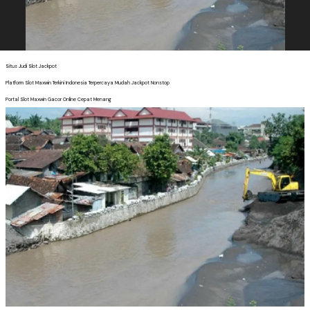
Situs Judi Slot Jackpot
Platform Slot Maxwin Terkini Indonesia Terpercaya Mudah Jackpot Nonstop
Portal Slot Maxwin Gacor Online Cepat Menang