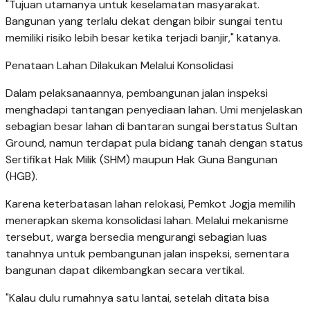
"Tujuan utamanya untuk keselamatan masyarakat.
Bangunan yang terlalu dekat dengan bibir sungai tentu
memiliki risiko lebih besar ketika terjadi banjir," katanya.
Penataan Lahan Dilakukan Melalui Konsolidasi
Dalam pelaksanaannya, pembangunan jalan inspeksi
menghadapi tantangan penyediaan lahan. Umi menjelaskan
sebagian besar lahan di bantaran sungai berstatus Sultan
Ground, namun terdapat pula bidang tanah dengan status
Sertifikat Hak Milik (SHM) maupun Hak Guna Bangunan
(HGB).
Karena keterbatasan lahan relokasi, Pemkot Jogja memilih
menerapkan skema konsolidasi lahan. Melalui mekanisme
tersebut, warga bersedia mengurangi sebagian luas
tanahnya untuk pembangunan jalan inspeksi, sementara
bangunan dapat dikembangkan secara vertikal.
"Kalau dulu rumahnya satu lantai, setelah ditata bisa