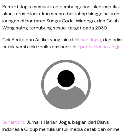
Pemkot Jogja memastikan pembangunan jalan inspeksi
akan terus dilanjutkan secara bertahap hingga seluruh
jaringan di bantaran Sungai Code, Winongo, dan Gajah
Wong saling terhubung sesuai target pada 2030.
Cek Berita dan Artikel yang lain di
Harian Jogja
, dan edisi
cetak versi elektronik kami hadir di
Epaper Harian Jogja
.
Sunartono
Jurnalis Harian Jogja, bagian dari Bisnis
Indonesia Group menulis untuk media cetak dan online