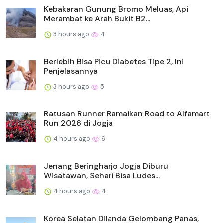
Kebakaran Gunung Bromo Meluas, Api
Merambat ke Arah Bukit B2...
3 hours ago
4
Berlebih Bisa Picu Diabetes Tipe 2, Ini
Penjelasannya
3 hours ago
5
Ratusan Runner Ramaikan Road to Alfamart
Run 2026 di Jogja
4 hours ago
6
Jenang Beringharjo Jogja Diburu
Wisatawan, Sehari Bisa Ludes...
4 hours ago
4
Korea Selatan Dilanda Gelombang Panas,