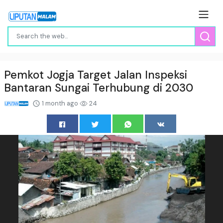
Pemkot Jogja Target Jalan Inspeksi
Bantaran Sungai Terhubung di 2030
1 month ago
24