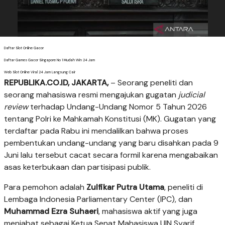
Daftar Slot Online Gacor
Daftar Games Gacor Singapore No 1 Mudah Win 24 Jam
Web Slot Online Viral 24 Jam Langsung Cair
REPUBLIKA.CO.ID, JAKARTA,
– Seorang peneliti dan
seorang mahasiswa resmi mengajukan gugatan
judicial
review
terhadap Undang-Undang Nomor 5 Tahun 2026
tentang Polri ke Mahkamah Konstitusi (MK). Gugatan yang
terdaftar pada Rabu ini mendalilkan bahwa proses
pembentukan undang-undang yang baru disahkan pada 9
Juni lalu tersebut cacat secara formil karena mengabaikan
asas keterbukaan dan partisipasi publik.
Para pemohon adalah
Zulfikar Putra Utama
, peneliti di
Lembaga Indonesia Parliamentary Center (IPC), dan
Muhammad Ezra Suhaeri
, mahasiswa aktif yang juga
menjabat sebagai Ketua Senat Mahasiswa UIN Syarif