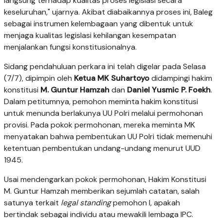
langsung terhadap kualitas proses legislasi secara
keseluruhan," ujarnya. Akibat diabaikannya proses ini, Baleg
sebagai instrumen kelembagaan yang dibentuk untuk
menjaga kualitas legislasi kehilangan kesempatan
menjalankan fungsi konstitusionalnya.
Sidang pendahuluan perkara ini telah digelar pada Selasa
(7/7), dipimpin oleh
Ketua MK Suhartoyo
didampingi hakim
konstitusi
M. Guntur Hamzah
dan
Daniel Yusmic P. Foekh
.
Dalam petitumnya, pemohon meminta hakim konstitusi
untuk menunda berlakunya UU Polri melalui permohonan
provisi. Pada pokok permohonan, mereka meminta MK
menyatakan bahwa pembentukan UU Polri tidak memenuhi
ketentuan pembentukan undang-undang menurut UUD
1945.
Usai mendengarkan pokok permohonan, Hakim Konstitusi
M. Guntur Hamzah memberikan sejumlah catatan, salah
satunya terkait
legal standing
pemohon I, apakah
bertindak sebagai individu atau mewakili lembaga IPC.