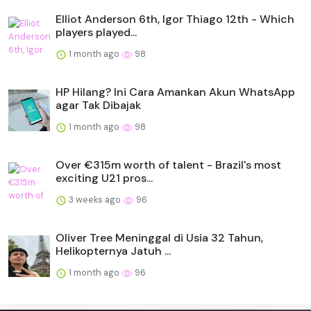
Elliot Anderson 6th, Igor Thiago 12th - Which
players played...
1 month ago
98
HP Hilang? Ini Cara Amankan Akun WhatsApp
agar Tak Dibajak
1 month ago
98
Over €315m worth of talent - Brazil's most
exciting U21 pros...
3 weeks ago
96
Oliver Tree Meninggal di Usia 32 Tahun,
Helikopternya Jatuh ...
1 month ago
96