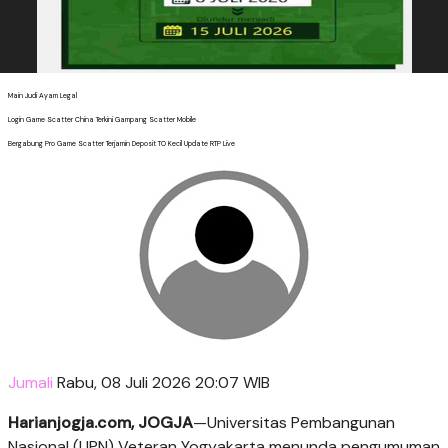
Main Judi Ayam Legal
Login Game Scatter China Terkini Gampang Scatter Mobile
Bergabung Pro Game Scatter Terjamin Deposit TO Kecil Update RTP Live
Jumali
Rabu, 08 Juli 2026 20:07 WIB
Harianjogja.com, JOGJA
—Universitas Pembangunan
Nasional (UPN) Veteran Yogyakarta menunda pengumuman