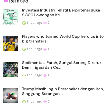
Related
Investasi Industri Tekstil Berpotensi Buka
9.800 Lowongan Ke...
1 hour ago
2
Players who turned World Cup heroics into
big transfers
1 hour ago
1
Sedimentasi Parah, Sungai Serang Dikeruk
Demi Irigasi dan Ce...
1 hour ago
1
Trump Masih Ingin Bersepakat dengan Iran,
Singgung Serangan ...
1 hour ago
3