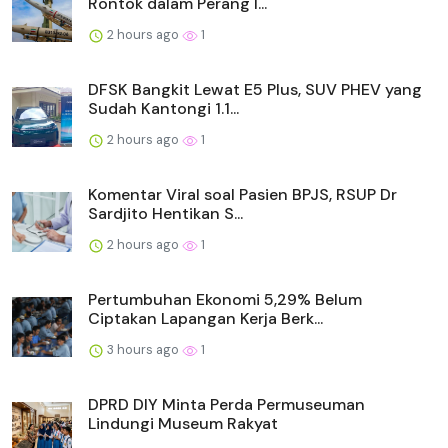
Rontok dalam Perang I...
2 hours ago
1
DFSK Bangkit Lewat E5 Plus, SUV PHEV yang
Sudah Kantongi 1.1...
2 hours ago
1
Komentar Viral soal Pasien BPJS, RSUP Dr
Sardjito Hentikan S...
2 hours ago
1
Pertumbuhan Ekonomi 5,29% Belum
Ciptakan Lapangan Kerja Berk...
3 hours ago
1
DPRD DIY Minta Perda Permuseuman
Lindungi Museum Rakyat