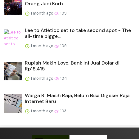
Orang Jadi Korb...
1 month ago
109
Lee to Atlético set to take second spot - The
all-time bigge...
1 month ago
109
Rupiah Makin Loyo, Bank Ini Jual Dolar di
Rp18.415
1 month ago
104
Warga RI Masih Raja, Belum Bisa Digeser Raja
Internet Baru
1 month ago
103