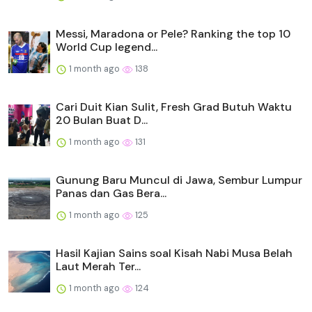
Messi, Maradona or Pele? Ranking the top 10
World Cup legend...
1 month ago
138
Cari Duit Kian Sulit, Fresh Grad Butuh Waktu
20 Bulan Buat D...
1 month ago
131
Gunung Baru Muncul di Jawa, Sembur Lumpur
Panas dan Gas Bera...
1 month ago
125
Hasil Kajian Sains soal Kisah Nabi Musa Belah
Laut Merah Ter...
1 month ago
124