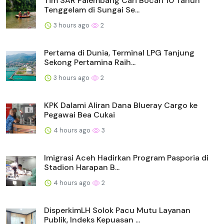
Tim SAR Palembang Cari Bocah 10 Tahun
Tenggelam di Sungai Se...
3 hours ago
2
Pertama di Dunia, Terminal LPG Tanjung
Sekong Pertamina Raih...
3 hours ago
2
KPK Dalami Aliran Dana Blueray Cargo ke
Pegawai Bea Cukai
4 hours ago
3
Imigrasi Aceh Hadirkan Program Pasporia di
Stadion Harapan B...
4 hours ago
2
DisperkimLH Solok Pacu Mutu Layanan
Publik, Indeks Kepuasan ...