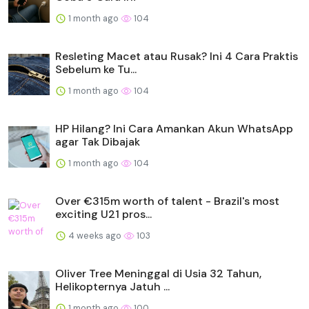
1 month ago
104
Resleting Macet atau Rusak? Ini 4 Cara Praktis
Sebelum ke Tu...
1 month ago
104
HP Hilang? Ini Cara Amankan Akun WhatsApp
agar Tak Dibajak
1 month ago
104
Over €315m worth of talent - Brazil's most
exciting U21 pros...
4 weeks ago
103
Oliver Tree Meninggal di Usia 32 Tahun,
Helikopternya Jatuh ...
1 month ago
100