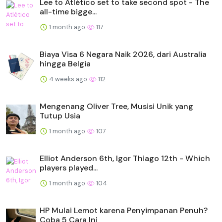
Lee to Atlético set to take second spot - The
all-time bigge...
1 month ago
117
Biaya Visa 6 Negara Naik 2026, dari Australia
hingga Belgia
4 weeks ago
112
Mengenang Oliver Tree, Musisi Unik yang
Tutup Usia
1 month ago
107
Elliot Anderson 6th, Igor Thiago 12th - Which
players played...
1 month ago
104
HP Mulai Lemot karena Penyimpanan Penuh?
Coba 5 Cara Ini