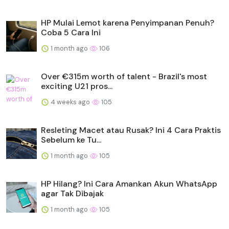
HP Mulai Lemot karena Penyimpanan Penuh?
Coba 5 Cara Ini
1 month ago
106
Over €315m worth of talent - Brazil's most
exciting U21 pros...
4 weeks ago
105
Resleting Macet atau Rusak? Ini 4 Cara Praktis
Sebelum ke Tu...
1 month ago
105
HP Hilang? Ini Cara Amankan Akun WhatsApp
agar Tak Dibajak
1 month ago
105