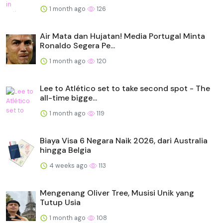
1 month ago
126
Air Mata dan Hujatan! Media Portugal Minta
Ronaldo Segera Pe...
1 month ago
120
Lee to Atlético set to take second spot - The
all-time bigge...
1 month ago
119
Biaya Visa 6 Negara Naik 2026, dari Australia
hingga Belgia
4 weeks ago
113
Mengenang Oliver Tree, Musisi Unik yang
Tutup Usia
1 month ago
108