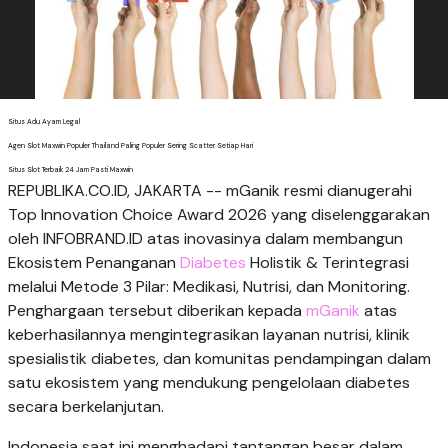
Situs Adu Ayam Legal
Agen Slot Maxwin Populer Thailand Paling Populer Sering Scatter Setiap Hari
Situs Slot Terbaik 24 Jam Pasti Maxwin
REPUBLIKA.CO.ID, JAKARTA -- mGanik resmi dianugerahi
Top Innovation Choice Award 2026 yang diselenggarakan
oleh INFOBRAND.ID atas inovasinya dalam membangun
Ekosistem Penanganan
Diabetes
Holistik & Terintegrasi
melalui Metode 3 Pilar: Medikasi, Nutrisi, dan Monitoring.
Penghargaan tersebut diberikan kepada
mGanik
atas
keberhasilannya mengintegrasikan layanan nutrisi, klinik
spesialistik diabetes, dan komunitas pendampingan dalam
satu ekosistem yang mendukung pengelolaan diabetes
secara berkelanjutan.
Indonesia saat ini menghadapi tantangan besar dalam