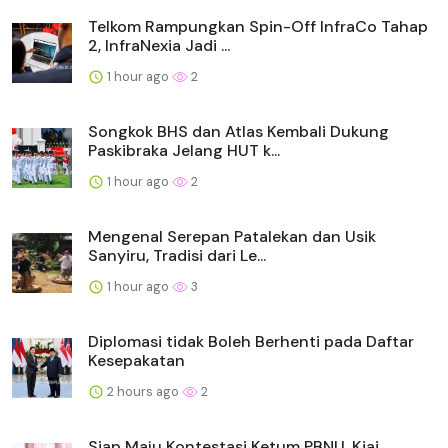
Telkom Rampungkan Spin-Off InfraCo Tahap
2, InfraNexia Jadi ...
1 hour ago
2
Songkok BHS dan Atlas Kembali Dukung
Paskibraka Jelang HUT k...
1 hour ago
2
Mengenal Serepan Patalekan dan Usik
Sanyiru, Tradisi dari Le...
1 hour ago
3
Diplomasi tidak Boleh Berhenti pada Daftar
Kesepakatan
2 hours ago
2
Siap Maju Kontestasi Ketum PBNU, Kiai