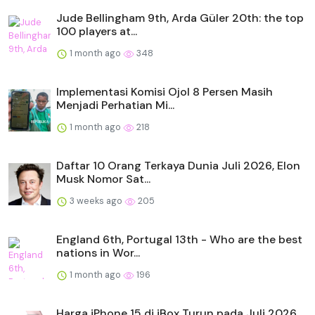
Jude Bellingham 9th, Arda Güler 20th: the top
100 players at...
1 month ago
348
Implementasi Komisi Ojol 8 Persen Masih
Menjadi Perhatian Mi...
1 month ago
218
Daftar 10 Orang Terkaya Dunia Juli 2026, Elon
Musk Nomor Sat...
3 weeks ago
205
England 6th, Portugal 13th - Who are the best
nations in Wor...
1 month ago
196
Harga iPhone 15 di iBox Turun pada Juli 2026,