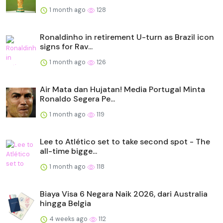
1 month ago
128
Ronaldinho in retirement U-turn as Brazil icon
signs for Rav...
1 month ago
126
Air Mata dan Hujatan! Media Portugal Minta
Ronaldo Segera Pe...
1 month ago
119
Lee to Atlético set to take second spot - The
all-time bigge...
1 month ago
118
Biaya Visa 6 Negara Naik 2026, dari Australia
hingga Belgia
4 weeks ago
112