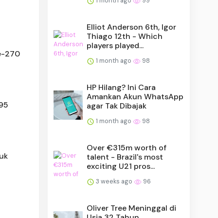
1 month ago
99
Elliot Anderson 6th, Igor
Thiago 12th - Which
players played...
ke-270
1 month ago
98
HP Hilang? Ini Cara
Amankan Akun WhatsApp
995
agar Tak Dibajak
1 month ago
98
Over €315m worth of
uk
talent - Brazil's most
exciting U21 pros...
3 weeks ago
96
Oliver Tree Meninggal di
Usia 32 Tahun,