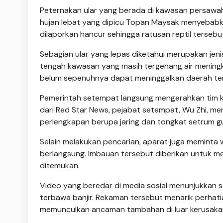
Peternakan ular yang berada di kawasan persawah
hujan lebat yang dipicu Topan Maysak menyebabk
dilaporkan hancur sehingga ratusan reptil tersebut
Sebagian ular yang lepas diketahui merupakan jen
tengah kawasan yang masih tergenang air mening
belum sepenuhnya dapat meninggalkan daerah ter
Pemerintah setempat langsung mengerahkan tim k
dari Red Star News, pejabat setempat, Wu Zhi, me
perlengkapan berupa jaring dan tongkat setrum gu
Selain melakukan pencarian, aparat juga meminta
berlangsung. Imbauan tersebut diberikan untuk me
ditemukan.
Video yang beredar di media sosial menunjukkan s
terbawa banjir. Rekaman tersebut menarik perhat
memunculkan ancaman tambahan di luar kerusakan 