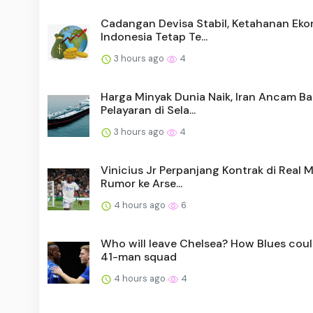
Cadangan Devisa Stabil, Ketahanan Ek
Indonesia Tetap Te...
3 hours ago
4
Harga Minyak Dunia Naik, Iran Ancam Ba
Pelayaran di Sela...
3 hours ago
4
Vinicius Jr Perpanjang Kontrak di Real M
Rumor ke Arse...
4 hours ago
6
Who will leave Chelsea? How Blues coul
41-man squad
4 hours ago
4