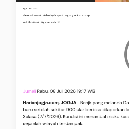
Agen Slot Gacor
Platform Slot Maxwin Viral Malaysia Terjamin Langsung Jackpot Nonstop
Web Slots Maxwin Singapore Mudah Win
Jumali
Rabu, 08 Juli 2026 19:17 WIB
Harianjogja.com, JOGJA
—Banjir yang melanda Da
baru setelah sekitar 900 ular berbisa dilaporkan 
Selasa (7/7/2026). Kondisi ini menambah risiko 
sejumlah wilayah terdampak.