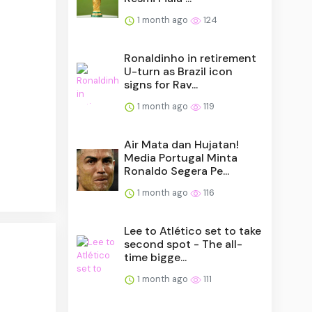
1 month ago
124
Ronaldinho in retirement
U-turn as Brazil icon
signs for Rav...
1 month ago
119
Air Mata dan Hujatan!
Media Portugal Minta
Ronaldo Segera Pe...
1 month ago
116
Lee to Atlético set to take
second spot - The all-
time bigge...
1 month ago
111