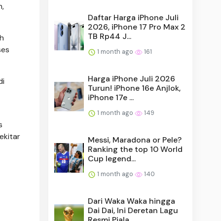
n,
Daftar Harga iPhone Juli
2026, iPhone 17 Pro Max 2
TB Rp44 J...
ah
ses
1 month ago
161
Harga iPhone Juli 2026
di
Turun! iPhone 16e Anjlok,
iPhone 17e ...
1 month ago
149
s
ekitar
Messi, Maradona or Pele?
Ranking the top 10 World
Cup legend...
1 month ago
140
Dari Waka Waka hingga
Dai Dai, Ini Deretan Lagu
Resmi Piala ...