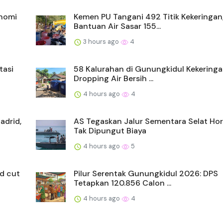
onomi
Kemen PU Tangani 492 Titik Kekeringan
Bantuan Air Sasar 155...
3 hours ago
4
tasi
58 Kalurahan di Gunungkidul Kekeringa
Dropping Air Bersih ...
4 hours ago
4
adrid,
AS Tegaskan Jalur Sementara Selat Ho
Tak Dipungut Biaya
4 hours ago
5
d cut
Pilur Serentak Gunungkidul 2026: DPS
Tetapkan 120.856 Calon ...
4 hours ago
4