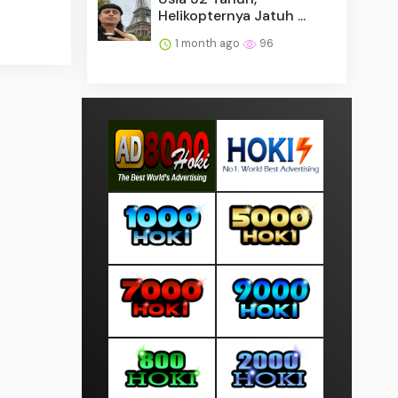
Helikopternya Jatuh ...
1 month ago
96