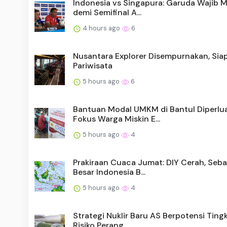
Indonesia vs Singapura: Garuda Wajib 
demi Semifinal A...
4 hours ago
6
Nusantara Explorer Disempurnakan, Siap
Pariwisata
5 hours ago
6
Bantuan Modal UMKM di Bantul Diperlua
Fokus Warga Miskin E...
5 hours ago
4
Prakiraan Cuaca Jumat: DIY Cerah, Seb
Besar Indonesia B...
5 hours ago
4
Strategi Nuklir Baru AS Berpotensi Ting
Risiko Perang ...