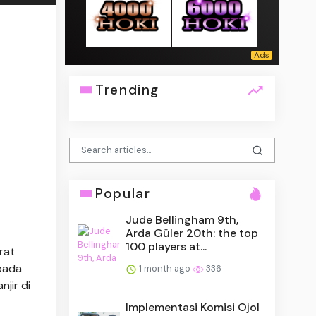
Trending
Popular
Jude Bellingham 9th,
Arda Güler 20th: the top
100 players at...
rat
 pada
1 month ago
336
jir di
Implementasi Komisi Ojol