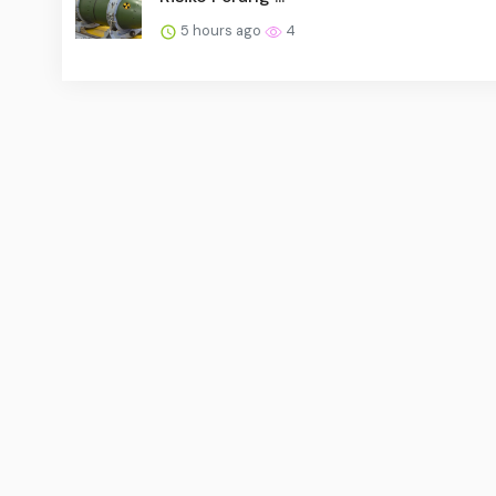
5 hours ago
4