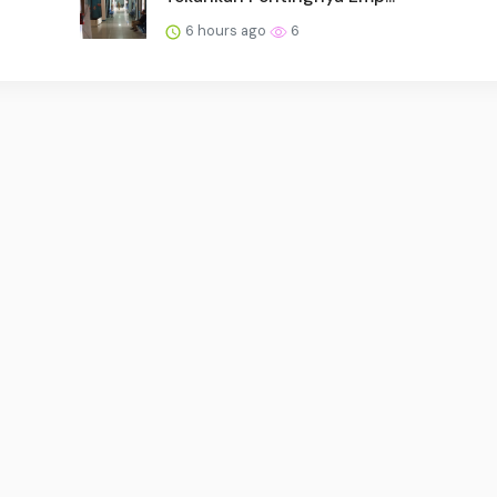
6 hours ago
6