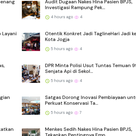
Menang
Audit Dugaan Nakes Hina Pasien BPJS,
Investigasi Rampung Pek...
4 hours ago
4
 Layani
Otentik Konkret Jadi TaglineHari Jadi 
Kota Jogja
5 hours ago
4
s,
DPR Minta Polisi Usut Tuntas Temuan 
Senjata Api di Sekol...
5 hours ago
4
agian
Satgas Dorong Inovasi Pembiayaan unt
Perkuat Konservasi Ta...
5 hours ago
7
katkan
Menkes Sedih Nakes Hina Pasien BPJS,
Tekankan Pentingnya Emp...