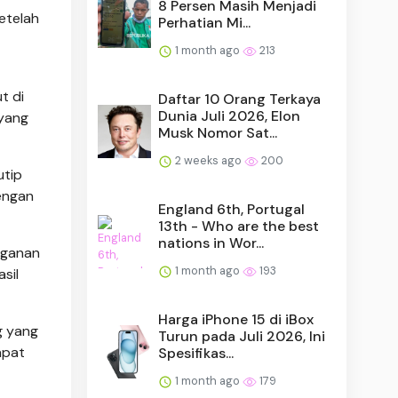
8 Persen Masih Menjadi
etelah
Perhatian Mi...
1 month ago
213
t di
Daftar 10 Orang Terkaya
Dunia Juli 2026, Elon
yang
Musk Nomor Sat...
2 weeks ago
200
utip
engan
England 6th, Portugal
13th - Who are the best
nations in Wor...
nganan
1 month ago
193
sil
Harga iPhone 15 di iBox
g yang
Turun pada Juli 2026, Ini
apat
Spesifikas...
1 month ago
179