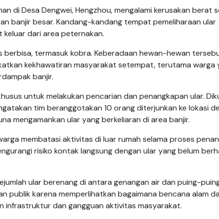
an di Desa Dengwei, Hengzhou, mengalami kerusakan berat s
an banjir besar. Kandang-kandang tempat pemeliharaan ular
 keluar dari area peternakan.
is berbisa, termasuk kobra. Keberadaan hewan-hewan tersebu
katkan kekhawatiran masyarakat setempat, terutama warga 
dampak banjir.
husus untuk melakukan pencarian dan penangkapan ular. Dik
ngatakan tim beranggotakan 10 orang diterjunkan ke lokasi d
na mengamankan ular yang berkeliaran di area banjir.
 warga membatasi aktivitas di luar rumah selama proses pena
ngurangi risiko kontak langsung dengan ular yang belum berha
ejumlah ular berenang di antara genangan air dan puing-puin
ian publik karena memperlihatkan bagaimana bencana alam d
infrastruktur dan gangguan aktivitas masyarakat.