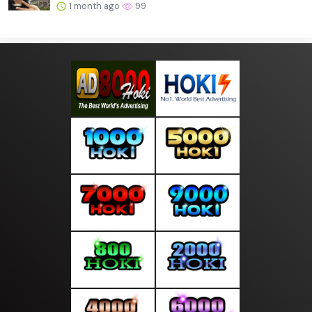
1 month ago
99