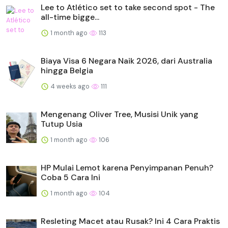
Lee to Atlético set to take second spot - The
all-time bigge...
1 month ago
113
Biaya Visa 6 Negara Naik 2026, dari Australia
hingga Belgia
4 weeks ago
111
Mengenang Oliver Tree, Musisi Unik yang
Tutup Usia
1 month ago
106
HP Mulai Lemot karena Penyimpanan Penuh?
Coba 5 Cara Ini
1 month ago
104
Resleting Macet atau Rusak? Ini 4 Cara Praktis