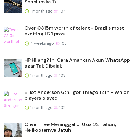
Sebelum ke Tu...
1 month ago
104
Over €315m worth of talent - Brazil's most
exciting U21 pros...
4 weeks ago
103
HP Hilang? Ini Cara Amankan Akun WhatsApp
agar Tak Dibajak
1 month ago
103
Elliot Anderson 6th, Igor Thiago 12th - Which
players played...
1 month ago
102
Oliver Tree Meninggal di Usia 32 Tahun,
Helikopternya Jatuh ...