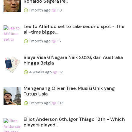
Ronaldo Segera Pe...
1 month ago
119
Lee to Atlético set to take second spot - The
all-time bigge...
1 month ago
117
Biaya Visa 6 Negara Naik 2026, dari Australia
hingga Belgia
4 weeks ago
112
Mengenang Oliver Tree, Musisi Unik yang
Tutup Usia
1 month ago
107
Elliot Anderson 6th, Igor Thiago 12th - Which
players played...