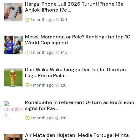
Harga iPhone Juli 2026 Turun! iPhone 16e
Anjlok, iPhone 17e ...
1 month ago
154
Messi, Maradona or Pele? Ranking the top 10
World Cup legend...
1 month ago
145
Dari Waka Waka hingga Dai Dai, Ini Deretan
Lagu Resmi Piala ...
1 month ago
128
Ronaldinho in retirement U-turn as Brazil icon
signs for Rav...
1 month ago
126
Air Mata dan Hujatan! Media Portugal Minta