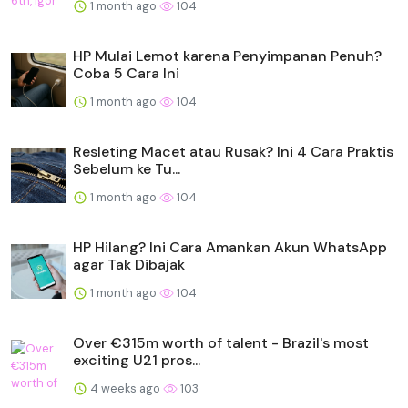
1 month ago
104
HP Mulai Lemot karena Penyimpanan Penuh?
Coba 5 Cara Ini
1 month ago
104
Resleting Macet atau Rusak? Ini 4 Cara Praktis
Sebelum ke Tu...
1 month ago
104
HP Hilang? Ini Cara Amankan Akun WhatsApp
agar Tak Dibajak
1 month ago
104
Over €315m worth of talent - Brazil's most
exciting U21 pros...
4 weeks ago
103