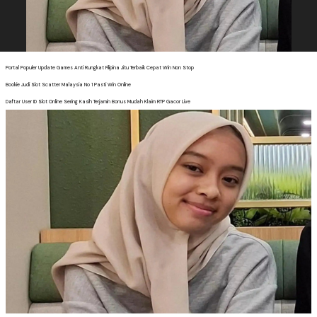
Portal Populer Update Games Anti Rungkat Filipina Jitu Terbaik Cepat Win Non Stop
Bookie Judi Slot Scatter Malaysia No 1 Pasti Win Online
Daftar User ID Slot Online Sering Kasih Terjamin Bonus Mudah Klaim RTP Gacor Live