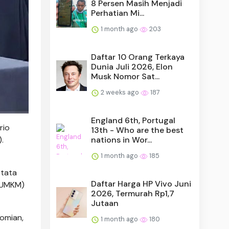
8 Persen Masih Menjadi
Perhatian Mi...
1 month ago
203
Daftar 10 Orang Terkaya
Dunia Juli 2026, Elon
Musk Nomor Sat...
2 weeks ago
187
England 6th, Portugal
rio
13th - Who are the best
nations in Wor...
.
1 month ago
185
 tata
Daftar Harga HP Vivo Juni
 (UMKM)
2026, Termurah Rp1,7
Jutaan
omian,
1 month ago
180