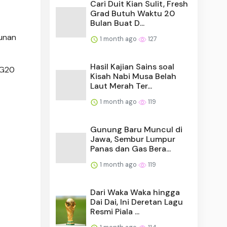
Cari Duit Kian Sulit, Fresh
Grad Butuh Waktu 20
Bulan Buat D...
gunan
1 month ago
127
Hasil Kajian Sains soal
 G20
Kisah Nabi Musa Belah
Laut Merah Ter...
1 month ago
119
Gunung Baru Muncul di
Jawa, Sembur Lumpur
Panas dan Gas Bera...
1 month ago
119
Dari Waka Waka hingga
Dai Dai, Ini Deretan Lagu
Resmi Piala ...