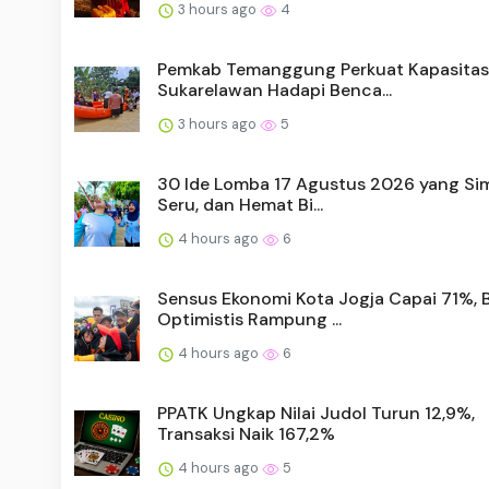
3 hours ago
4
Pemkab Temanggung Perkuat Kapasitas
Sukarelawan Hadapi Benca...
3 hours ago
5
30 Ide Lomba 17 Agustus 2026 yang Sim
Seru, dan Hemat Bi...
4 hours ago
6
Sensus Ekonomi Kota Jogja Capai 71%, 
Optimistis Rampung ...
4 hours ago
6
PPATK Ungkap Nilai Judol Turun 12,9%,
Transaksi Naik 167,2%
4 hours ago
5