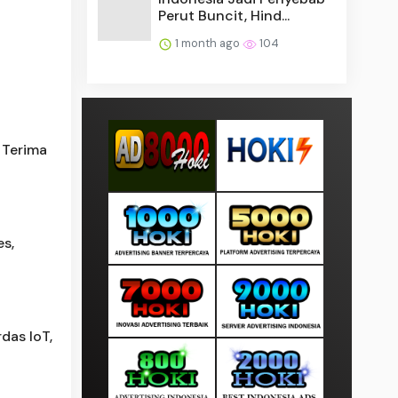
Perut Buncit, Hind...
1 month ago
104
 Terima
s,
das IoT,