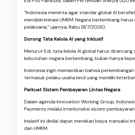
Edi Prio Pambudi, dalam Pertemuan Sherpa G20 ke-
“Indonesia meminta agar standar global AI bersif
mendiskriminasi UMKM. Negara berkembang harus 
pelaksana,” ujarnya, Rabu (8/7/2026).
Dorong Tata Kelola AI yang Inklusif
Menurut Edi, tata kelola AI global harus dirancan
kebutuhan negara berkembang, bukan hanya kepen
Indonesia ingin memastikan bahwa perkembangan te
termasuk pelaku usaha kecil yang memiliki keterb
Perkuat Sistem Pembayaran Lintas Negara
Dalam agenda Innovation Working Group, Indones
Payments melalui interkoneksi sistem pembayaran 
Inisiatif ini dinilai dapat menekan biaya transaks
dan UMKM.