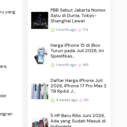
PBB Sebut Jakarta Nomor
aru yang
Satu di Dunia, Tokyo-
Shanghai Lewat
1 month ago
174
Harga iPhone 15 di iBox
Turun pada Juli 2026, Ini
Spesifikas...
1 month ago
169
ara,
Daftar Harga iPhone Juli
2026, iPhone 17 Pro Max 2
TB Rp44 J...
der
4 weeks ago
151
 migran
5 HP Baru Rilis Juni 2026,
Ada yang Sudah Masuk di
Indonesia...