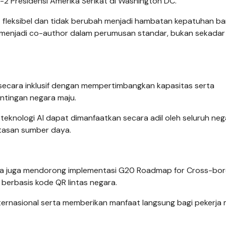
2 Presidensi Amerika Serikat di Washington DC.
at fleksibel dan tidak berubah menjadi hambatan kepatuhan b
menjadi co-author dalam perumusan standar, bukan sekadar
g secara inklusif dengan mempertimbangkan kapasitas serta
tingan negara maju.
knologi AI dapat dimanfaatkan secara adil oleh seluruh neg
atasan sumber daya.
ia juga mendorong implementasi G20 Roadmap for Cross-bor
berbasis kode QR lintas negara.
i internasional serta memberikan manfaat langsung bagi pekerja