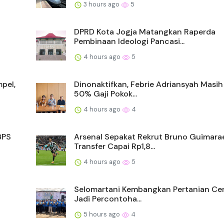
3 hours ago
5
DPRD Kota Jogja Matangkan Raperda
Pembinaan Ideologi Pancasi...
4 hours ago
5
pel,
Dinonaktifkan, Febrie Adriansyah Masih
50% Gaji Pokok...
4 hours ago
4
BPS
Arsenal Sepakat Rekrut Bruno Guimarae
Transfer Capai Rp1,8...
4 hours ago
5
Selomartani Kembangkan Pertanian Cer
Jadi Percontoha...
5 hours ago
4