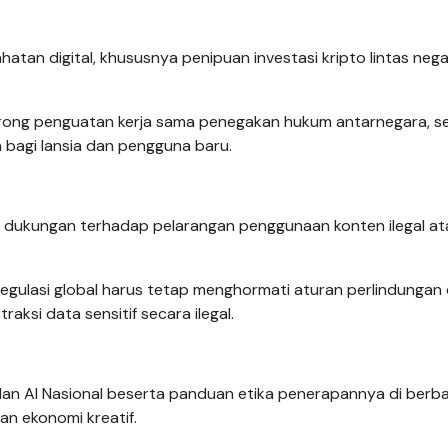
atan digital, khususnya penipuan investasi kripto lintas neg
rong penguatan kerja sama penegakan hukum antarnegara, se
a bagi lansia dan pengguna baru.
n dukungan terhadap pelarangan penggunaan konten ilegal at
gulasi global harus tetap menghormati aturan perlindungan
ksi data sensitif secara ilegal.
lan AI Nasional beserta panduan etika penerapannya di berba
an ekonomi kreatif.