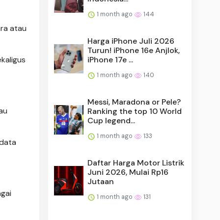
1 month ago
144
ara atau
Harga iPhone Juli 2026
Turun! iPhone 16e Anjlok,
iPhone 17e ...
kaligus
1 month ago
140
Messi, Maradona or Pele?
au
Ranking the top 10 World
Cup legend...
1 month ago
133
 data
Daftar Harga Motor Listrik
Juni 2026, Mulai Rp16
Jutaan
gai
1 month ago
131