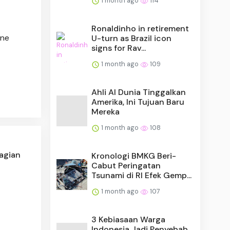
1 month ago
114
Ronaldinho in retirement
ine
U-turn as Brazil icon
signs for Rav...
1 month ago
109
Ahli AI Dunia Tinggalkan
Amerika, Ini Tujuan Baru
Mereka
1 month ago
108
bagian
Kronologi BMKG Beri-
Cabut Peringatan
Tsunami di RI Efek Gemp...
1 month ago
107
3 Kebiasaan Warga
Indonesia Jadi Penyebab