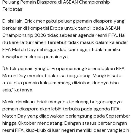
Peluang Pemain Diaspora di ASEAN Championship
Terbatas
Di sisi lain, Erick mengakui peluang pemain diaspora yang
berkarier di kompetisi Eropa untuk tampil pada ASEAN
Championship 2026 tidak sebesar agenda resmi FIFA. Hal
itu karena turnamen tersebut tidak masuk dalam kalender
FIFA Match Day sehingga klub luar negeri tidak memiliki
kewajiban melepas pemainnya.
"Untuk pemain yang di Eropa memang karena bukan FIFA
Match Day mereka tidak bisa bergabung. Mungkin satu
atau dua pemain kalau memang diizinkan klubnya bisa
saja," katanya.
Meski demikian, Erick menyebut peluang bergabungnya
pemain diaspora akan lebih terbuka pada agenda FIFA
Match Day yang dijadwalkan berlangsung pada September
hingga Oktober mendatang. Dengan status pertandingan
resmi FIFA, klub-klub di luar negeri memiliki dasar yang lebih