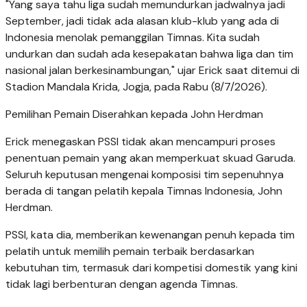
"Yang saya tahu liga sudah memundurkan jadwalnya jadi
September, jadi tidak ada alasan klub-klub yang ada di
Indonesia menolak pemanggilan Timnas. Kita sudah
undurkan dan sudah ada kesepakatan bahwa liga dan tim
nasional jalan berkesinambungan," ujar Erick saat ditemui di
Stadion Mandala Krida, Jogja, pada Rabu (8/7/2026).
Pemilihan Pemain Diserahkan kepada John Herdman
Erick menegaskan PSSI tidak akan mencampuri proses
penentuan pemain yang akan memperkuat skuad Garuda.
Seluruh keputusan mengenai komposisi tim sepenuhnya
berada di tangan pelatih kepala Timnas Indonesia, John
Herdman.
PSSI, kata dia, memberikan kewenangan penuh kepada tim
pelatih untuk memilih pemain terbaik berdasarkan
kebutuhan tim, termasuk dari kompetisi domestik yang kini
tidak lagi berbenturan dengan agenda Timnas.