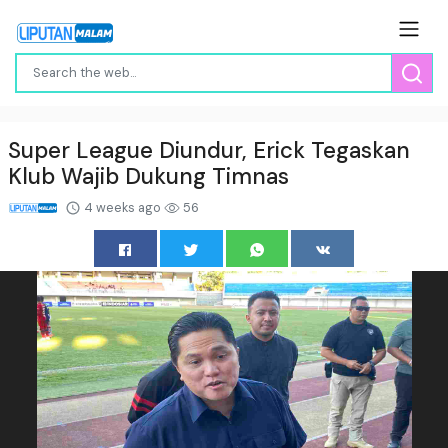
Super League Diundur, Erick Tegaskan
Klub Wajib Dukung Timnas
4 weeks ago
56