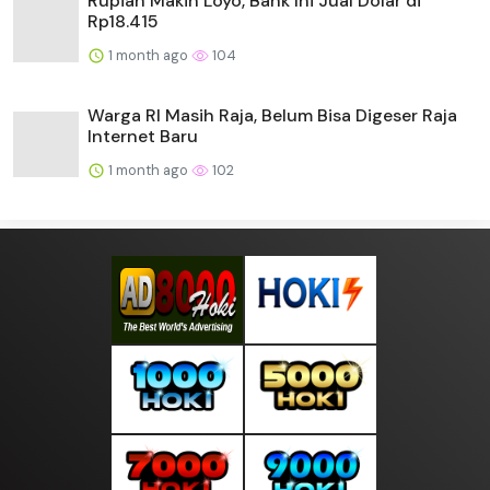
Rupiah Makin Loyo, Bank Ini Jual Dolar di
Rp18.415
1 month ago
104
Warga RI Masih Raja, Belum Bisa Digeser Raja
Internet Baru
1 month ago
102