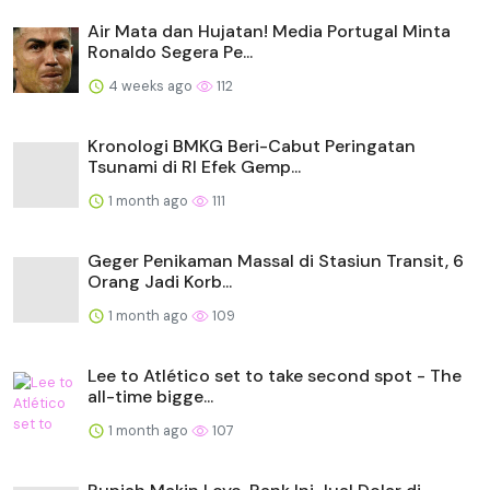
Air Mata dan Hujatan! Media Portugal Minta
Ronaldo Segera Pe...
4 weeks ago
112
Kronologi BMKG Beri-Cabut Peringatan
Tsunami di RI Efek Gemp...
1 month ago
111
Geger Penikaman Massal di Stasiun Transit, 6
Orang Jadi Korb...
1 month ago
109
Lee to Atlético set to take second spot - The
all-time bigge...
1 month ago
107