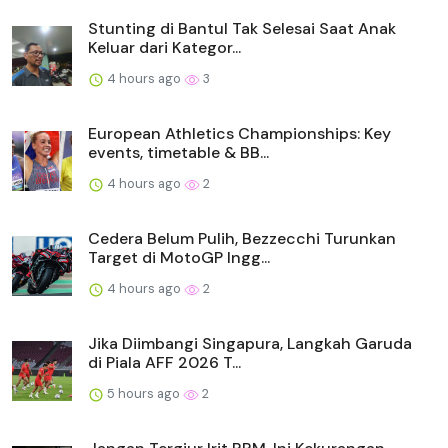
Stunting di Bantul Tak Selesai Saat Anak
Keluar dari Kategor...
4 hours ago
3
European Athletics Championships: Key
events, timetable & BB...
4 hours ago
2
Cedera Belum Pulih, Bezzecchi Turunkan
Target di MotoGP Ingg...
4 hours ago
2
Jika Diimbangi Singapura, Langkah Garuda
di Piala AFF 2026 T...
5 hours ago
2