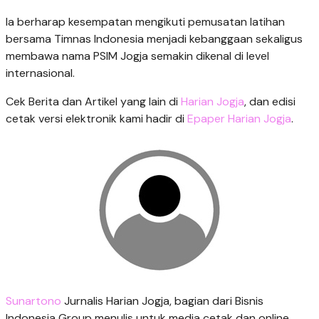
Ia berharap kesempatan mengikuti pemusatan latihan
bersama Timnas Indonesia menjadi kebanggaan sekaligus
membawa nama PSIM Jogja semakin dikenal di level
internasional.
Cek Berita dan Artikel yang lain di
Harian Jogja
, dan edisi
cetak versi elektronik kami hadir di
Epaper Harian Jogja
.
Sunartono
Jurnalis Harian Jogja, bagian dari Bisnis
Indonesia Group menulis untuk media cetak dan online