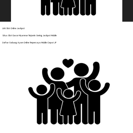
Link Slot Online Jackpot
Situs Slot Gacor Myanmar Terjamin Sering Jackpot Mobile
Daftar Sabung Ayam Online Terpercaya Mobile Cepat JP