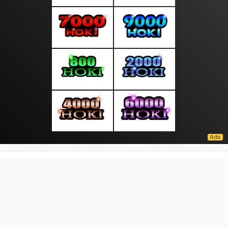
About Us
·
Contact Us
·
Terms & Conditions
·
© liputanmalam.com 2026. All rights are reserved
Ekonomi |
Asset |
Lokal |
Tech|