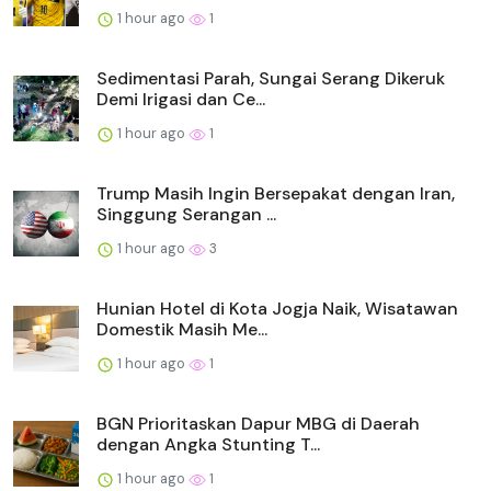
1 hour ago
1
Sedimentasi Parah, Sungai Serang Dikeruk
Demi Irigasi dan Ce...
1 hour ago
1
Trump Masih Ingin Bersepakat dengan Iran,
Singgung Serangan ...
1 hour ago
3
Hunian Hotel di Kota Jogja Naik, Wisatawan
Domestik Masih Me...
1 hour ago
1
BGN Prioritaskan Dapur MBG di Daerah
dengan Angka Stunting T...
1 hour ago
1