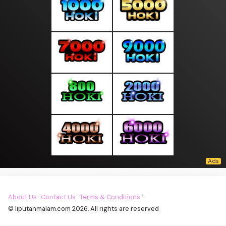
About Us
·
Contact Us
·
Terms & Conditions
·
© liputanmalam.com 2026. All rights are reserved