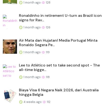
1 month ago
128
Ronaldinho in retirement U-turn as Brazil icon
signs for Rav...
1 month ago
126
Air Mata dan Hujatan! Media Portugal Minta
Ronaldo Segera Pe...
1 month ago
119
Lee to Atlético set to take second spot - The
all-time bigge...
1 month ago
118
Biaya Visa 6 Negara Naik 2026, dari Australia
hingga Belgia
4 weeks ago
112