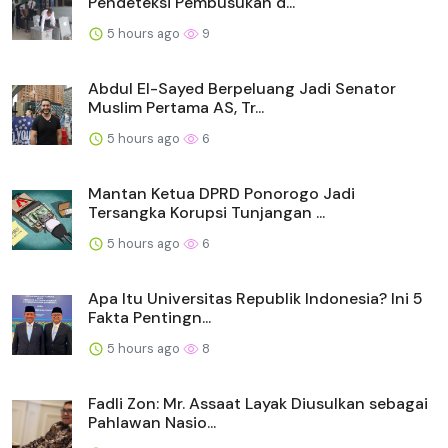
Pendeteksi Pembusukan d...
5 hours ago
9
Abdul El-Sayed Berpeluang Jadi Senator
Muslim Pertama AS, Tr...
5 hours ago
6
Mantan Ketua DPRD Ponorogo Jadi
Tersangka Korupsi Tunjangan ...
5 hours ago
6
Apa Itu Universitas Republik Indonesia? Ini 5
Fakta Pentingn...
5 hours ago
8
Fadli Zon: Mr. Assaat Layak Diusulkan sebagai
Pahlawan Nasio...