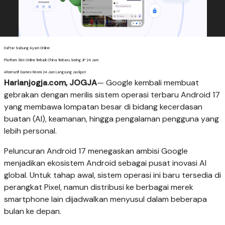
Daftar Sabung Ayam Online
Platform Slot Online Terbaik China Terbaru Sering JP 24 Jam
Alternatif Games Resmi 24 Jam Langsung Jackpot
Harianjogja.com, JOGJA
— Google kembali membuat
gebrakan dengan merilis sistem operasi terbaru Android 17
yang membawa lompatan besar di bidang kecerdasan
buatan (AI), keamanan, hingga pengalaman pengguna yang
lebih personal.
Peluncuran Android 17 menegaskan ambisi Google
menjadikan ekosistem Android sebagai pusat inovasi AI
global. Untuk tahap awal, sistem operasi ini baru tersedia di
perangkat Pixel, namun distribusi ke berbagai merek
smartphone lain dijadwalkan menyusul dalam beberapa
bulan ke depan.