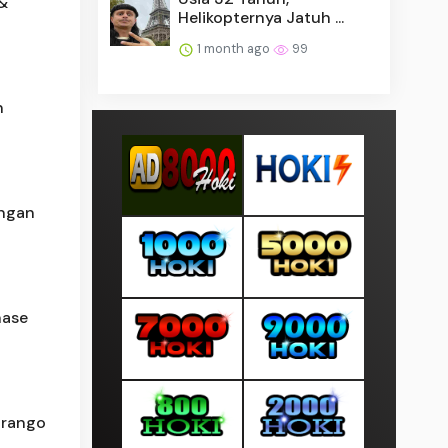
 &
Helikopternya Jatuh ...
1 month ago
99
n
engan
hase
grango