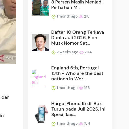
8 Persen Masih Menjadi
Perhatian Mi...
1 month ago
218
Daftar 10 Orang Terkaya
Dunia Juli 2026, Elon
Musk Nomor Sat...
2 weeks ago
204
England 6th, Portugal
13th - Who are the best
nations in Wor...
1 month ago
196
, dan
Harga iPhone 15 di iBox
Turun pada Juli 2026, Ini
Spesifikas...
in
1 month ago
184