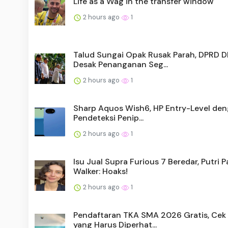
Life as a Wag in the transfer window
2 hours ago
1
Talud Sungai Opak Rusak Parah, DPRD D
Desak Penanganan Seg...
2 hours ago
1
Sharp Aquos Wish6, HP Entry-Level den
Pendeteksi Penip...
2 hours ago
1
Isu Jual Supra Furious 7 Beredar, Putri P
Walker: Hoaks!
2 hours ago
1
Pendaftaran TKA SMA 2026 Gratis, Cek 
yang Harus Diperhat...