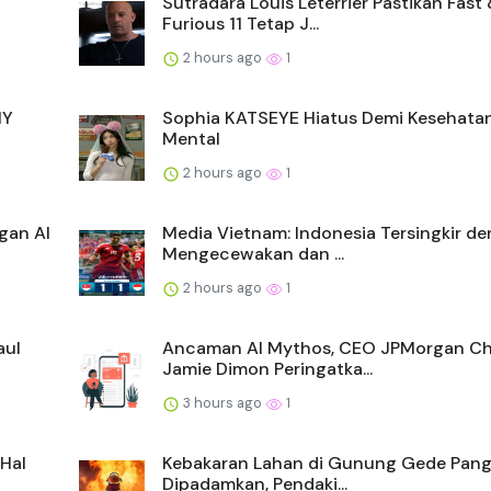
Sutradara Louis Leterrier Pastikan Fast
Furious 11 Tetap J...
2 hours ago
1
IY
Sophia KATSEYE Hiatus Demi Kesehata
Mental
2 hours ago
1
gan AI
Media Vietnam: Indonesia Tersingkir d
Mengecewakan dan ...
2 hours ago
1
aul
Ancaman AI Mythos, CEO JPMorgan C
Jamie Dimon Peringatka...
3 hours ago
1
Hal
Kebakaran Lahan di Gunung Gede Pan
Dipadamkan, Pendaki...