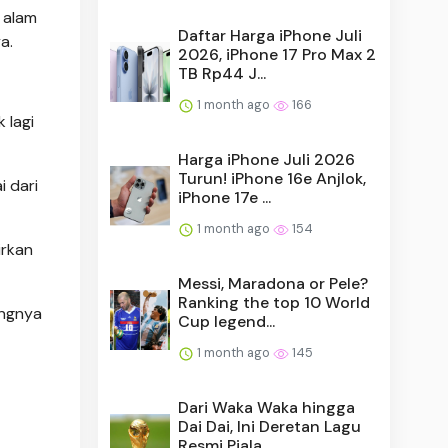
 alam
Daftar Harga iPhone Juli
a.
2026, iPhone 17 Pro Max 2
TB Rp44 J...
1 month ago
166
 lagi
Harga iPhone Juli 2026
Turun! iPhone 16e Anjlok,
 dari
iPhone 17e ...
1 month ago
154
irkan
Messi, Maradona or Pele?
Ranking the top 10 World
angnya
Cup legend...
1 month ago
145
Dari Waka Waka hingga
Dai Dai, Ini Deretan Lagu
Resmi Piala ...