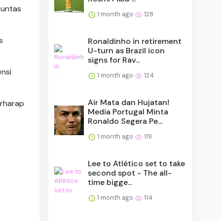
 tuntas
1 month ago
128
s
Ronaldinho in retirement
U-turn as Brazil icon
signs for Rav...
ensi
1 month ago
124
Air Mata dan Hujatan!
erharap
Media Portugal Minta
Ronaldo Segera Pe...
1 month ago
119
Lee to Atlético set to take
second spot - The all-
time bigge...
1 month ago
114