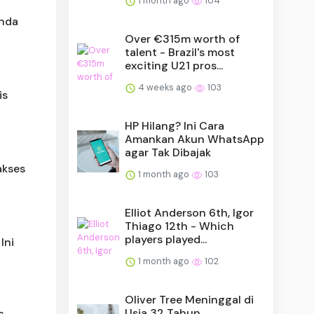
1 month ago
104
onda
Over €315m worth of
talent - Brazil's most
exciting U21 pros...
4 weeks ago
103
is
HP Hilang? Ini Cara
Amankan Akun WhatsApp
agar Tak Dibajak
akses
1 month ago
103
Elliot Anderson 6th, Igor
Thiago 12th - Which
players played...
Ini
1 month ago
102
Oliver Tree Meninggal di
Usia 32 Tahun,