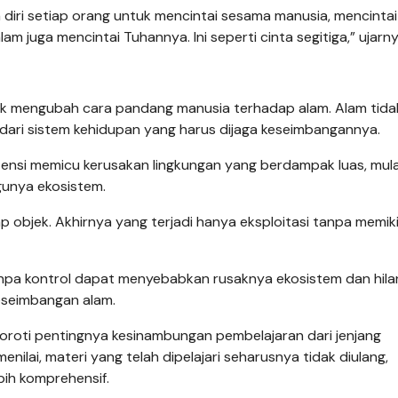
 diri setiap orang untuk mencintai sesama manusia, mencintai
 juga mencintai Tuhannya. Ini seperti cinta segitiga,” ujarny
uk mengubah cara pandang manusia terhadap alam. Alam tidak
an dari sistem kehidupan yang harus dijaga keseimbangannya.
nsi memicu kerusakan lingkungan yang berdampak luas, mulai
gunya ekosistem.
ap objek. Akhirnya yang terjadi hanya eksploitasi tanpa memik
pa kontrol dapat menyebabkan rusaknya ekosistem dan hil
eseimbangan alam.
oroti pentingnya kesinambungan pembelajaran dari jenjang
ilai, materi yang telah dipelajari seharusnya tidak diulang,
bih komprehensif.