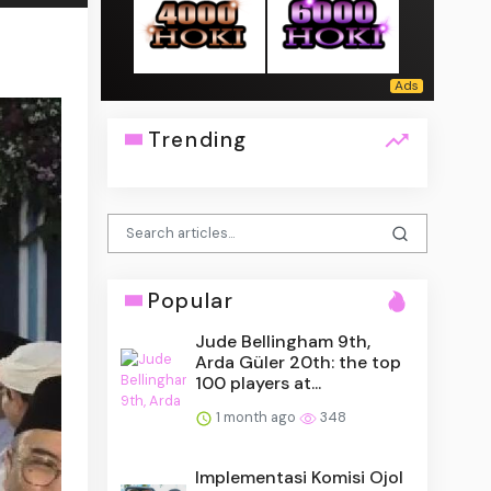
Trending
Popular
Jude Bellingham 9th,
Arda Güler 20th: the top
100 players at...
1 month ago
348
Implementasi Komisi Ojol