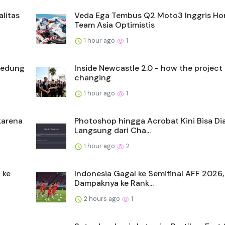
litas
Veda Ega Tembus Q2 Moto3 Inggris H
Team Asia Optimistis
1 hour ago
1
Gedung
Inside Newcastle 2.0 - how the project 
changing
1 hour ago
1
karena
Photoshop hingga Acrobat Kini Bisa Di
Langsung dari Cha...
1 hour ago
2
 ke
Indonesia Gagal ke Semifinal AFF 2026, 
Dampaknya ke Rank...
2 hours ago
1