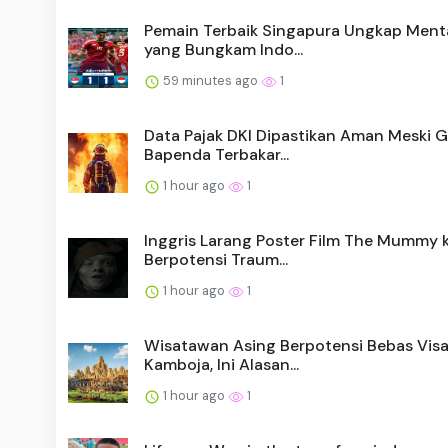
Pemain Terbaik Singapura Ungkap Menta
yang Bungkam Indo...
59 minutes ago
1
Data Pajak DKI Dipastikan Aman Meski 
Bapenda Terbakar...
1 hour ago
1
Inggris Larang Poster Film The Mummy 
Berpotensi Traum...
1 hour ago
1
Wisatawan Asing Berpotensi Bebas Visa
Kamboja, Ini Alasan...
1 hour ago
1