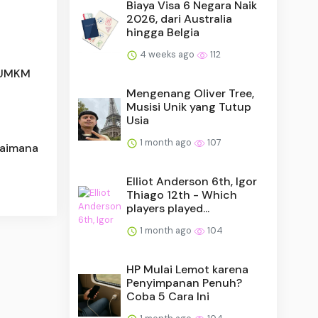
Biaya Visa 6 Negara Naik
2026, dari Australia
hingga Belgia
4 weeks ago
112
g UMKM
Mengenang Oliver Tree,
Musisi Unik yang Tutup
Usia
1 month ago
107
gaimana
Elliot Anderson 6th, Igor
Thiago 12th - Which
players played...
1 month ago
104
HP Mulai Lemot karena
Penyimpanan Penuh?
Coba 5 Cara Ini