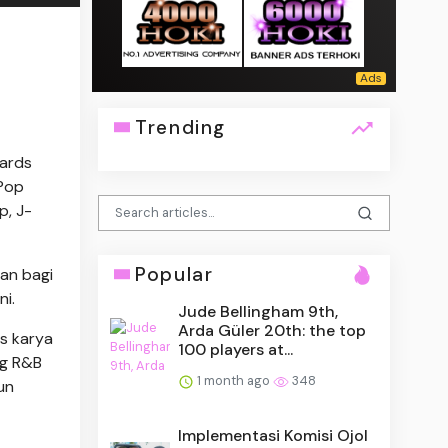
Trending
ards
 Pop
p, J-
Popular
kan bagi
i.
Jude Bellingham 9th,
Arda Güler 20th: the top
s karya
100 players at...
ng R&B
1 month ago
348
un
Implementasi Komisi Ojol