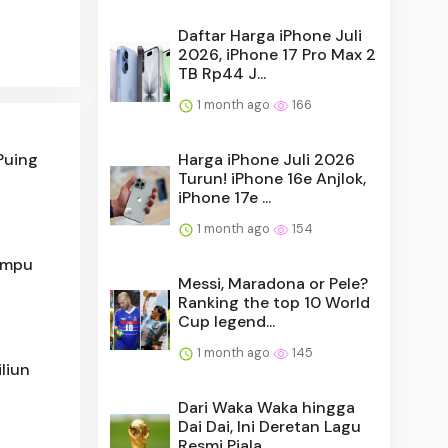
Daftar Harga iPhone Juli
2026, iPhone 17 Pro Max 2
TB Rp44 J...
1 month ago
166
Puing
Harga iPhone Juli 2026
Turun! iPhone 16e Anjlok,
iPhone 17e ...
1 month ago
154
ampu
Messi, Maradona or Pele?
Ranking the top 10 World
Cup legend...
1 month ago
145
liun
Dari Waka Waka hingga
Dai Dai, Ini Deretan Lagu
Resmi Piala ...