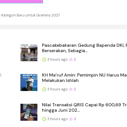
 Kategori Baru untuk Grammy 2027
Pascakebakaran Gedung Bapenda DKI, 
Berserakan, Sebagia...
3 hours ago
2
:
KH Ma’ruf Amin: Pemimpin NU Harus M
Melakukan Ishlah
3 hours ago
2
Nilai Transaksi QRIS Capai Rp 600,69 Tri
hingga Juni 202...
3 hours ago
3