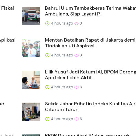
Fiskal
Bahrul Ulum Tambakberas Terima Waka
Ambulans, Siap Layani P...
4 hours ago
3
plikasi
Mentan Batalkan Rapat di Jakarta demi
Tindaklanjuti Aspirasi...
4 hours ago
3
Lilik Yusuf Jadi Ketum IAI, BPOM Doron
Apoteker Lebih Aktif...
4 hours ago
3
ke
Sekda Jabar Prihatin Indeks Kualitas Air
Citarum Turun
4 hours ago
3
n Jadi
BPDP Dorong Riset Mahasiswa untuk