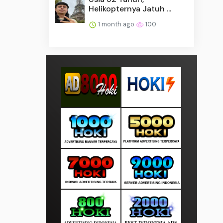
Helikopternya Jatuh ...
1 month ago
100