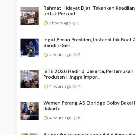
Rahmat Hidayat Djati Tekankan Keadilan 
untuk Perkuat ...
3 hours ago
3
Ingat Pesan Presiden, Instansi tak Buat A
Sendiri-Sen...
4 hours ago
2
IBTE 2026 Hadir di Jakarta, Pertemukan
Produsen Hingga Impor...
4 hours ago
4
Wamen Perang AS Elbridge Colby Bakal 
Jakarta
4 hours ago
5
Ruang Puskesmas hingga Balai Pengajia