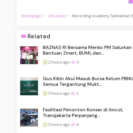
Homepage
Life Asset
Recording Academy Tambahkan 5
Related
BAZNAS RI Bersama Menko PM Salurkan
Bantuan Zmart, BUMi, dan...
2 hours ago
4
Gus Kikin Akui Masuk Bursa Ketum PBNU
Semua Tergantung Mukt...
3 hours ago
2
Fasilitasi Penonton Konser di Ancol,
Transjakarta Perpanjang...
3 hours ago
4