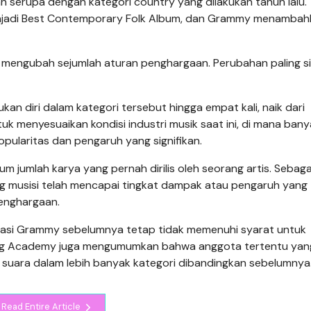
n serupa dengan kategori country yang dilakukan tahun lalu.
enjadi Best Contemporary Folk Album, dan Grammy menambah
a mengubah sejumlah aturan penghargaan. Perubahan paling si
n diri dalam kategori tersebut hingga empat kali, naik dari
tuk menyesuaikan kondisi industri musik saat ini, di mana bany
ularitas dan pengaruh yang signifikan.
m jumlah karya yang pernah dirilis oleh seorang artis. Sebaga
 musisi telah mencapai tingkat dampak atau pengaruh yang 
penghargaan.
inasi Grammy sebelumnya tetap tidak memenuhi syarat untuk
ding Academy juga mengumumkan bahwa anggota tertentu yan
suara dalam lebih banyak kategori dibandingkan sebelumnya
Read Entire Article