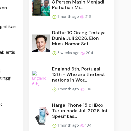
8 Persen Masih Menjadi
Perhatian Mi...
kan
1 month ago
218
gnifikan
Daftar 10 Orang Terkaya
Dunia Juli 2026, Elon
Musk Nomor Sat...
ak artis
3 weeks ago
204
England 6th, Portugal
i
13th - Who are the best
tinggi
nations in Wor...
1 month ago
196
g
Harga iPhone 15 di iBox
Turun pada Juli 2026, Ini
.
Spesifikas...
1 month ago
184