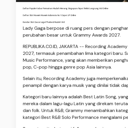
Daftar Populer Kabar Permainan Mudah Menang Singapura Tepat Terkini Langsung Wd Online
Daftar Slot Maxwin Maxwin Indonesia No 1 Cepat JP Online
Bandar Slot Gacor Legal Thailand Mudah Wd
Lady Gaga berpose di ruang pers dengan pengh
perubahan besar untuk Grammy Awards 2027.
REPUBLIKA.CO.ID, JAKARTA -- Recording Academ
2027, termasuk penambahan lima kategori baru. Sa
Music Performance, yang akan memberikan penghar
pop, C-pop hingga genre pop Asia lainnya.
Selain itu, Recording Academy juga memperkenalkan
penampil dengan karya musik yang dinilai tidak d
Kategori baru lainnya adalah Best Latin Song, ya
mereka dalam lagu-lagu Latin yang direkam terut
dan folk. Untuk R&B, Grammy menambahkan katego
kategori Best R&B Solo Performance mengalami p