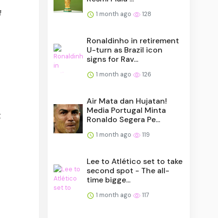
f
1 month ago
128
Ronaldinho in retirement
U-turn as Brazil icon
signs for Rav...
1 month ago
126
Air Mata dan Hujatan!
Media Portugal Minta
g
Ronaldo Segera Pe...
1 month ago
119
Lee to Atlético set to take
second spot - The all-
time bigge...
1 month ago
117