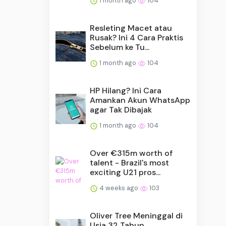
1 month ago
104
Resleting Macet atau
Rusak? Ini 4 Cara Praktis
Sebelum ke Tu...
1 month ago
104
HP Hilang? Ini Cara
Amankan Akun WhatsApp
agar Tak Dibajak
1 month ago
104
Over €315m worth of
talent - Brazil's most
exciting U21 pros...
4 weeks ago
103
Oliver Tree Meninggal di
Usia 32 Tahun,