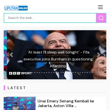
'At least I'll sleep well tonight' - Fifa
Previous
Next
executive joins Burnham in questioning
Infantino
LATEST
Unai Emery Senang Kembali ke
Jakarta, Aston Villa ...