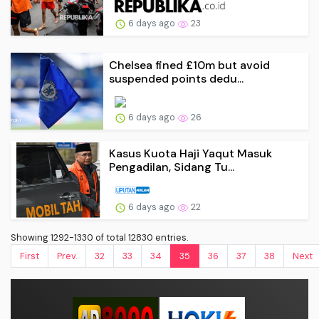
6 days ago
23
Chelsea fined £10m but avoid
suspended points dedu...
6 days ago
26
Kasus Kuota Haji Yaqut Masuk
Pengadilan, Sidang Tu...
6 days ago
22
Showing 1292-1330 of total 12830 entries.
First
Prev.
32
33
34
35
36
37
38
Next