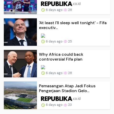
6 days ago
28
'At least I'll sleep well tonight' - Fifa
executiv...
6 days ago
25
Why Africa could back
controversial Fifa plan
6 days ago
28
Pemasangan Atap Jadi Fokus
Pengerjaan Stadion Gelo...
6 days ago
23