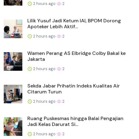
2 hours ago
2
Lilik Yusuf Jadi Ketum IAI, BPOM Dorong
Apoteker Lebih Aktif...
2 hours ago
2
Wamen Perang AS Elbridge Colby Bakal ke
Jakarta
2 hours ago
2
Sekda Jabar Prihatin Indeks Kualitas Air
Citarum Turun
2 hours ago
2
Ruang Puskesmas hingga Balai Pengajian
Jadi Kelas Darurat Si...
2 hours ago
2