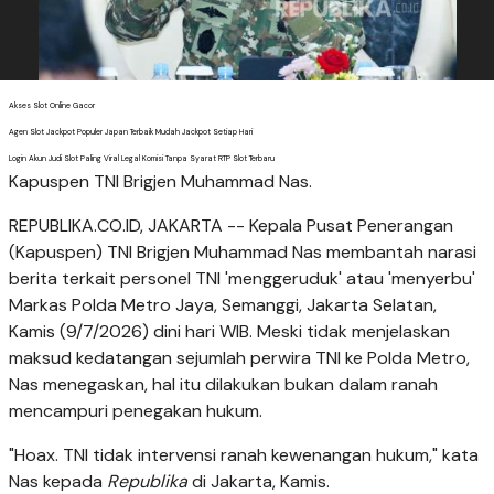
Akses Slot Online Gacor
Agen Slot Jackpot Populer Japan Terbaik Mudah Jackpot Setiap Hari
Login Akun Judi Slot Paling Viral Legal Komisi Tanpa Syarat RTP Slot Terbaru
Kapuspen TNI Brigjen Muhammad Nas.
REPUBLIKA.CO.ID, JAKARTA -- Kepala Pusat Penerangan
(Kapuspen) TNI Brigjen Muhammad Nas membantah narasi
berita terkait personel TNI 'menggeruduk' atau 'menyerbu'
Markas Polda Metro Jaya, Semanggi, Jakarta Selatan,
Kamis (9/7/2026) dini hari WIB. Meski tidak menjelaskan
maksud kedatangan sejumlah perwira TNI ke Polda Metro,
Nas menegaskan, hal itu dilakukan bukan dalam ranah
mencampuri penegakan hukum.
"Hoax. TNI tidak intervensi ranah kewenangan hukum," kata
Nas kepada
Republika
di Jakarta, Kamis.