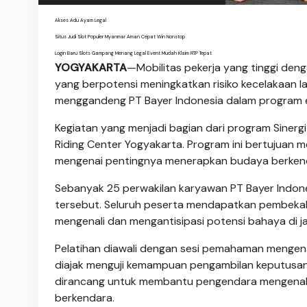
Akses Adu Ayam Legal
Situs Judi Slot Populer Myanmar Aman Cepat Win Nonstop
Login Baru Slots Gampang Menang Legal Event Mudah Klaim RTP Tepat
YOGYAKARTA
—Mobilitas pekerja yang tinggi de
yang berpotensi meningkatkan risiko kecelakaan la
menggandeng PT Bayer Indonesia dalam program e
Kegiatan yang menjadi bagian dari program Sinergi
Riding Center Yogyakarta. Program ini bertujuan 
mengenai pentingnya menerapkan budaya berkenda
Sebanyak 25 perwakilan karyawan PT Bayer Indone
tersebut. Seluruh peserta mendapatkan pembekal
mengenali dan mengantisipasi potensi bahaya di ja
Pelatihan diawali dengan sesi pemahaman mengena
diajak menguji kemampuan pengambilan keputusan m
dirancang untuk membantu pengendara mengenali be
berkendara.