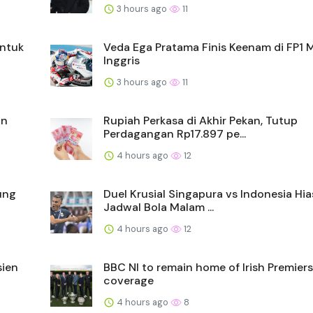
3 hours ago
11
untuk
Veda Ega Pratama Finis Keenam di FP1
Inggris
3 hours ago
11
in
Rupiah Perkasa di Akhir Pekan, Tutup
Perdagangan Rp17.897 pe...
4 hours ago
12
ung
Duel Krusial Singapura vs Indonesia Hia
Jadwal Bola Malam ...
4 hours ago
12
sien
BBC NI to remain home of Irish Premier
coverage
4 hours ago
8