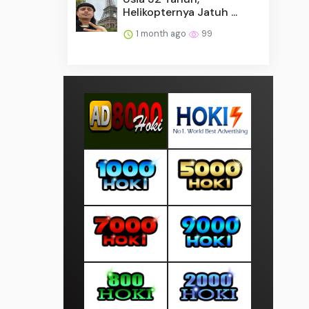
Helikopternya Jatuh ...
1 month ago
99