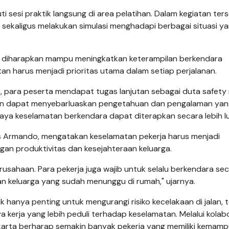
ti sesi praktik langsung di area pelatihan. Dalam kegiatan ter
sekaligus melakukan simulasi menghadapi berbagai situasi y
rta diharapkan mampu meningkatkan keterampilan berkendara
 harus menjadi prioritas utama dalam setiap perjalanan.
, para peserta mendapat tugas lanjutan sebagai duta safety r
kan dapat menyebarluaskan pengetahuan dan pengalaman yan
daya keselamatan berkendara dapat diterapkan secara lebih l
s Armando, mengatakan keselamatan pekerja harus menjadi
an produktivitas dan kesejahteraan keluarga.
usahaan. Para pekerja juga wajib untuk selalu berkendara se
n keluarga yang sudah menunggu di rumah," ujarnya.
hanya penting untuk mengurangi risiko kecelakaan di jalan, t
kerja yang lebih peduli terhadap keselamatan. Melalui kolab
arta berharap semakin banyak pekerja yang memiliki kemam