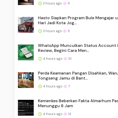
3 hours ago
9
Hasto Siapkan Program Bule Mengajar 
Hari Jadi Kota Jog...
3 hours ago
9
WhatsApp Munculkan Status Account 
Review, Begini Cara Men...
4 hours ago
10
Perda Keamanan Pangan Disahkan, War
Tongseng Jamu di Bant...
4 hours ago
7
Kemenkes Beberkan Fakta Almarhum Pa
Menunggu 8 Jam
4 hours ago
13