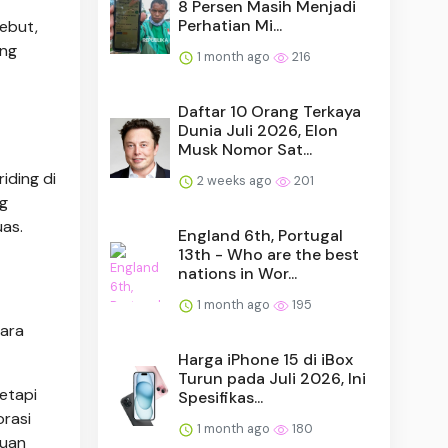
8 Persen Masih Menjadi
Perhatian Mi...
sebut,
ang
1 month ago
216
Daftar 10 Orang Terkaya
Dunia Juli 2026, Elon
Musk Nomor Sat...
iding di
2 weeks ago
201
g
uas.
England 6th, Portugal
13th - Who are the best
nations in Wor...
1 month ago
195
cara
Harga iPhone 15 di iBox
Turun pada Juli 2026, Ini
etapi
Spesifikas...
orasi
1 month ago
180
puan