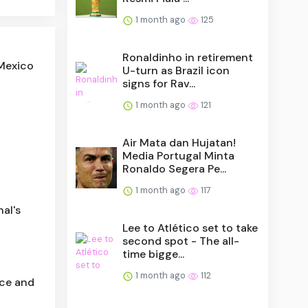
1 month ago
125
Ronaldinho in retirement
 Mexico
U-turn as Brazil icon
signs for Rav...
1 month ago
121
Air Mata dan Hujatan!
Media Portugal Minta
Ronaldo Segera Pe...
1 month ago
117
al's
Lee to Atlético set to take
second spot - The all-
time bigge...
1 month ago
112
ice and