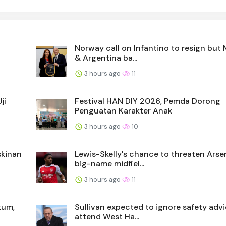
Norway call on Infantino to resign but
& Argentina ba...
3 hours ago
11
ji
Festival HAN DIY 2026, Pemda Dorong
Penguatan Karakter Anak
3 hours ago
10
skinan
Lewis-Skelly's chance to threaten Arsen
big-name midfiel...
3 hours ago
11
kum,
Sullivan expected to ignore safety adv
attend West Ha...