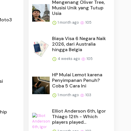
Mengenang Oliver Tree,
Musisi Unik yang Tutup
Usia
 Moto3
1 month ago
105
Biaya Visa 6 Negara Naik
2026, dari Australia
hingga Belgia
4 weeks ago
105
HP Mulai Lemot karena
Penyimpanan Penuh?
si
Coba 5 Cara Ini
1 month ago
103
Elliot Anderson 6th, Igor
ship
Thiago 12th - Which
players played...