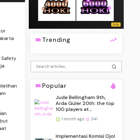
tor
akarta
Trending
r Safety
ja
Popular
elatihan
lam
Jude Bellingham 9th,
Arda Güler 20th: the top
100 players at...
ian
1 month ago
341
ebut
aat
Implementasi Komisi Ojol