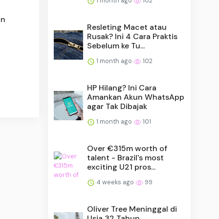
1 month ago
102
an
Resleting Macet atau
Rusak? Ini 4 Cara Praktis
Sebelum ke Tu...
1 month ago
102
HP Hilang? Ini Cara
Amankan Akun WhatsApp
agar Tak Dibajak
1 month ago
101
Over €315m worth of
talent - Brazil's most
exciting U21 pros...
4 weeks ago
99
Oliver Tree Meninggal di
Usia 32 Tahun,