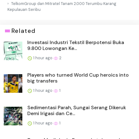
TelkomGroup dan Mitratel Tanam 2.000 Terumbu Karang
Kepulauan Seribu
Related
Investasi Industri Tekstil Berpotensi Buka
9.800 Lowongan Ke...
1 hour ago
2
Players who turned World Cup heroics into
big transfers
1 hour ago
1
Sedimentasi Parah, Sungai Serang Dikeruk
Demi Irigasi dan Ce...
1 hour ago
1