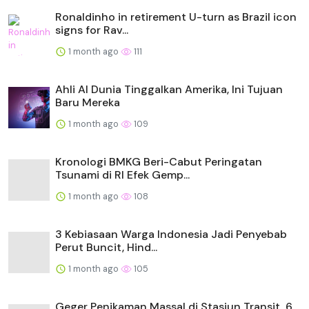
Ronaldinho in retirement U-turn as Brazil icon
signs for Rav...
1 month ago
111
Ahli AI Dunia Tinggalkan Amerika, Ini Tujuan
Baru Mereka
1 month ago
109
Kronologi BMKG Beri-Cabut Peringatan
Tsunami di RI Efek Gemp...
1 month ago
108
3 Kebiasaan Warga Indonesia Jadi Penyebab
Perut Buncit, Hind...
1 month ago
105
Geger Penikaman Massal di Stasiun Transit, 6