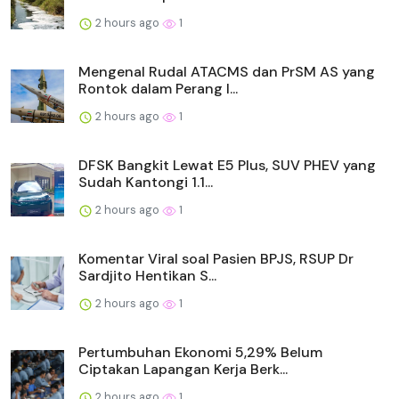
2 hours ago
1
Mengenal Rudal ATACMS dan PrSM AS yang
Rontok dalam Perang I...
2 hours ago
1
DFSK Bangkit Lewat E5 Plus, SUV PHEV yang
Sudah Kantongi 1.1...
2 hours ago
1
Komentar Viral soal Pasien BPJS, RSUP Dr
Sardjito Hentikan S...
2 hours ago
1
Pertumbuhan Ekonomi 5,29% Belum
Ciptakan Lapangan Kerja Berk...
2 hours ago
1