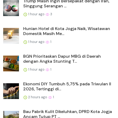
Trump Masih Ingin Bersepakat dengan Iran,
Singgung Serangan ...
1 hour ago
3
Hunian Hotel di Kota Jogja Naik, Wisatawan
Domestik Masih Me...
1 hour ago
1
BGN Prioritaskan Dapur MBG di Daerah
dengan Angka Stunting T...
1 hour ago
1
Ekonomi DIY Tumbuh 5,75% pada Triwulan II
2026, Tertinggi di...
2 hours ago
1
Bau Pabrik Kulit Dikeluhkan, DPRD Kota Jogja
Ancam Tutup PT ...