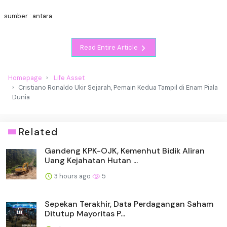
sumber : antara
Read Entire Article
Homepage
Life Asset
Cristiano Ronaldo Ukir Sejarah, Pemain Kedua Tampil di Enam Piala
Dunia
Related
Gandeng KPK-OJK, Kemenhut Bidik Aliran
Uang Kejahatan Hutan ...
3 hours ago
5
Sepekan Terakhir, Data Perdagangan Saham
Ditutup Mayoritas P...