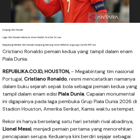
Kunjungi Slot Maxwin
Login Slot Maxwin Indonesia Aman Mudah Scatter 24 Jam
Bergabung Member Slot Maxwin Gampang Menang Aman Referral Langsung Cair Info RTP Live
Cristiano Ronaldo pemain kedua yang tampil dalam enam
Piala Dunia.
REPUBLIKA.CO.ID, HOUSTON,
– Megabintang tim nasional
Portugal,
Cristiano Ronaldo
, resmi mencatatkan namanya
dalam buku sejarah sepak bola sebagai pemain kedua yang
tampil dalam enam edisi
Piala Dunia
. Capaian monumental
ini digapainya pada laga pembuka Grup Piala Dunia 2026 di
Stadion Houston, Amerika Serikat, Kamis waktu setempat.
Rekor ini hanya berselang satu hari setelah rival abadinya,
Lionel Messi
, menjadi pemain pertama yang menorehkan
pencapaian serupa. Keduanya kini berdiri sejajar sebagai