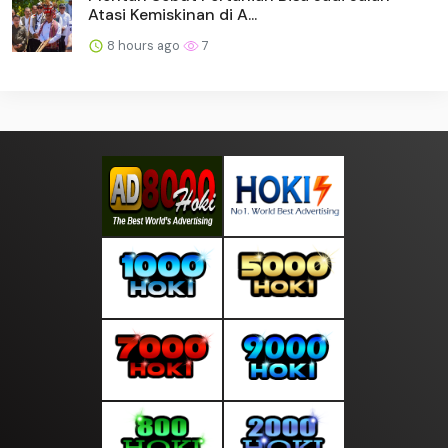
Atasi Kemiskinan di A...
8 hours ago
7