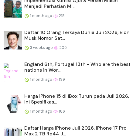
Implementasi Komisi Ojol 8 Persen Masih
Menjadi Perhatian Mi...
1 month ago
218
Daftar 10 Orang Terkaya Dunia Juli 2026, Elon
Musk Nomor Sat...
3 weeks ago
205
England 6th, Portugal 13th - Who are the best
nations in Wor...
1 month ago
199
Harga iPhone 15 di iBox Turun pada Juli 2026,
Ini Spesifikas...
1 month ago
186
Daftar Harga iPhone Juli 2026, iPhone 17 Pro
Max 2 TB Rp44 J...