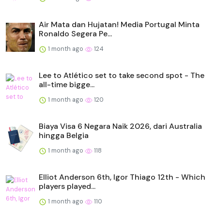
Air Mata dan Hujatan! Media Portugal Minta
Ronaldo Segera Pe...
1 month ago
124
Lee to Atlético set to take second spot - The
all-time bigge...
1 month ago
120
Biaya Visa 6 Negara Naik 2026, dari Australia
hingga Belgia
1 month ago
118
Elliot Anderson 6th, Igor Thiago 12th - Which
players played...
1 month ago
110