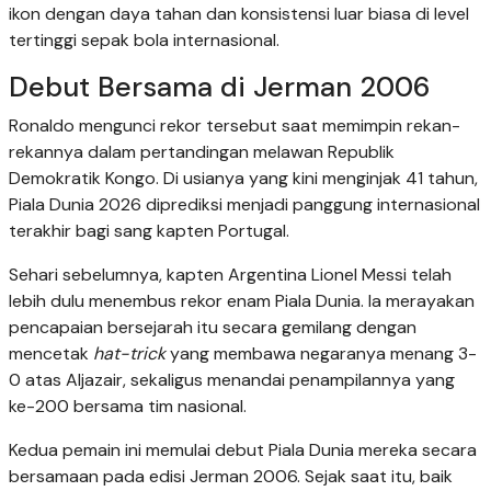
ikon dengan daya tahan dan konsistensi luar biasa di level
tertinggi sepak bola internasional.
Debut Bersama di Jerman 2006
Ronaldo mengunci rekor tersebut saat memimpin rekan-
rekannya dalam pertandingan melawan Republik
Demokratik Kongo. Di usianya yang kini menginjak 41 tahun,
Piala Dunia 2026 diprediksi menjadi panggung internasional
terakhir bagi sang kapten Portugal.
Sehari sebelumnya, kapten Argentina Lionel Messi telah
lebih dulu menembus rekor enam Piala Dunia. Ia merayakan
pencapaian bersejarah itu secara gemilang dengan
mencetak
hat-trick
yang membawa negaranya menang 3-
0 atas Aljazair, sekaligus menandai penampilannya yang
ke-200 bersama tim nasional.
Kedua pemain ini memulai debut Piala Dunia mereka secara
bersamaan pada edisi Jerman 2006. Sejak saat itu, baik