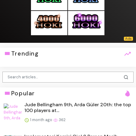
Trending
Popular
Jude Bellingham 9th, Arda Güler 20th: the top
100 players at...
1 month ago
362