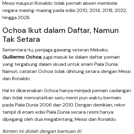
Messi maupun Ronaldo tidak pernah absen membela
negara masing-masing pada edisi 2010, 2014, 2018, 2022,
hingga 2026.
Ochoa Ikut dalam Daftar, Namun
Tak Setara
Sementara itu, penjaga gawang veteran Meksiko,
Guillermo Ochoa
, juga masuk ke dalam daftar pemain
yang tergabung dalam skuad untuk enam Piala Dunia.
Namun, catatan Ochoa tidak dihitung setara dengan Messi
dan Ronaldo.
Hal ini dikarenakan Ochoa hanya menjadi pemain cadangan
dan tidak mencatatkan satu menit pun waktu bermain
pada Piala Dunia 2006 dan 2010. Dengan demikian, rekor
tampil di enam edisi Piala Dunia secara resmi hanya
dipegang oleh dua megabintang, Messi dan Ronaldo.
Konten ini diolah dengan bantuan AI.