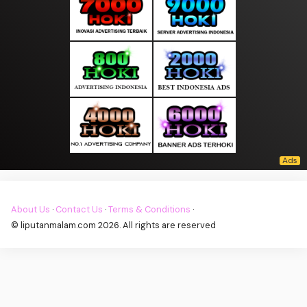
About Us
·
Contact Us
·
Terms & Conditions
·
© liputanmalam.com 2026. All rights are reserved