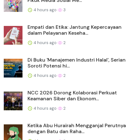
Pikuk Media Sosial Me...
4 hours ago
3
Empati dan Etika: Jantung Kepercayaan
dalam Pelayanan Keseha...
4 hours ago
2
Di Buku 'Manajemen Industri Halal', Serian
Soroti Potensi hi...
4 hours ago
2
NCC 2026 Dorong Kolaborasi Perkuat
Keamanan Siber dan Ekonom...
4 hours ago
2
Ketika Abu Hurairah Mengganjal Perutnya
dengan Batu dan Raha...