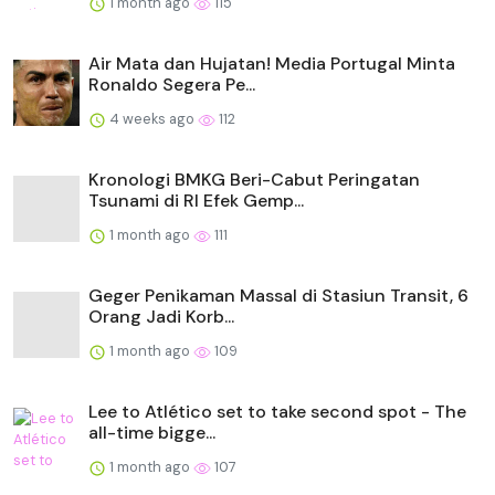
1 month ago
115
Air Mata dan Hujatan! Media Portugal Minta
Ronaldo Segera Pe...
4 weeks ago
112
Kronologi BMKG Beri-Cabut Peringatan
Tsunami di RI Efek Gemp...
1 month ago
111
Geger Penikaman Massal di Stasiun Transit, 6
Orang Jadi Korb...
1 month ago
109
Lee to Atlético set to take second spot - The
all-time bigge...
1 month ago
107