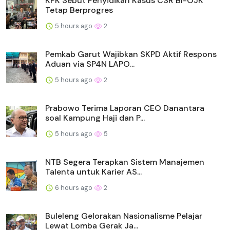
KPK Sebut Penyidikan Kasus CSR BI-OJK
Tetap Berprogres
5 hours ago
2
Pemkab Garut Wajibkan SKPD Aktif Respons
Aduan via SP4N LAPO...
5 hours ago
2
Prabowo Terima Laporan CEO Danantara
soal Kampung Haji dan P...
5 hours ago
5
NTB Segera Terapkan Sistem Manajemen
Talenta untuk Karier AS...
6 hours ago
2
Buleleng Gelorakan Nasionalisme Pelajar
Lewat Lomba Gerak Ja...