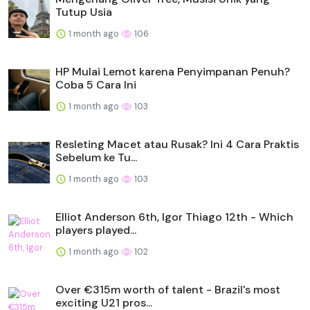
Tutup Usia
1 month ago
106
HP Mulai Lemot karena Penyimpanan Penuh?
Coba 5 Cara Ini
1 month ago
103
Resleting Macet atau Rusak? Ini 4 Cara Praktis
Sebelum ke Tu...
1 month ago
103
Elliot Anderson 6th, Igor Thiago 12th - Which
players played...
1 month ago
102
Over €315m worth of talent - Brazil's most
exciting U21 pros...