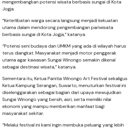
mengembangkan potensi wisata berbasis sungai di Kota
Jogja.
“Keterlibatan warga secara langsung menjadi kekuatan
utama dalam mendorong pengembangan pariwisata
berbasis sungai di Kota Jogja,” katanya.
“Potensi seni budaya dan UMKM yang ada di wilayah harus
terus diangkat. Masyarakat menjadi motor penggerak
utama agar kawasan Sungai Winongo semakin dikenal
sebagai destinasi wisata,” katanya.
Sementara itu, Ketua Panitia Winongo Art Festival sekaligus
Ketua Kampung Serangan, Suwarto, menuturkan festival ini
diselenggarakan sebagai bagian dari upaya mewujudkan
Sungai Winongo yang bersih, asri, serta memiliki nilai
ekonomi yang mampu memberikan manfaat bagi
masyarakat sekitar.
“Melalui festival ini kami ingin membuka peluang yang lebih