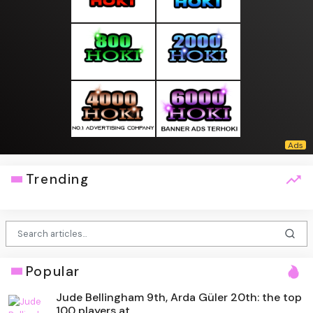
Trending
Popular
Jude Bellingham 9th, Arda Güler 20th: the top
100 players at...