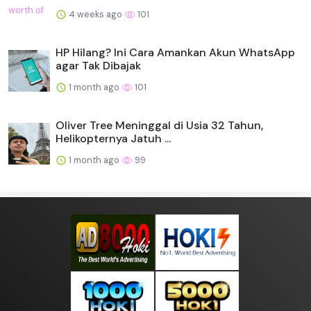
4 weeks ago
101
HP Hilang? Ini Cara Amankan Akun WhatsApp
agar Tak Dibajak
1 month ago
101
Oliver Tree Meninggal di Usia 32 Tahun,
Helikopternya Jatuh ...
1 month ago
99