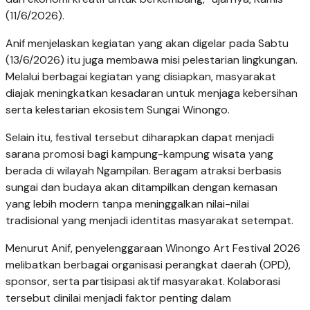
(11/6/2026).
Anif menjelaskan kegiatan yang akan digelar pada Sabtu
(13/6/2026) itu juga membawa misi pelestarian lingkungan.
Melalui berbagai kegiatan yang disiapkan, masyarakat
diajak meningkatkan kesadaran untuk menjaga kebersihan
serta kelestarian ekosistem Sungai Winongo.
Selain itu, festival tersebut diharapkan dapat menjadi
sarana promosi bagi kampung-kampung wisata yang
berada di wilayah Ngampilan. Beragam atraksi berbasis
sungai dan budaya akan ditampilkan dengan kemasan
yang lebih modern tanpa meninggalkan nilai-nilai
tradisional yang menjadi identitas masyarakat setempat.
Menurut Anif, penyelenggaraan Winongo Art Festival 2026
melibatkan berbagai organisasi perangkat daerah (OPD),
sponsor, serta partisipasi aktif masyarakat. Kolaborasi
tersebut dinilai menjadi faktor penting dalam