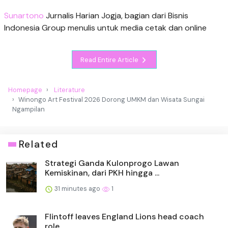
Sunartono
Jurnalis Harian Jogja, bagian dari Bisnis
Indonesia Group menulis untuk media cetak dan online
Read Entire Article
Homepage
Literature
Winongo Art Festival 2026 Dorong UMKM dan Wisata Sungai
Ngampilan
Related
Strategi Ganda Kulonprogo Lawan
Kemiskinan, dari PKH hingga ...
31 minutes ago
1
Flintoff leaves England Lions head coach
role