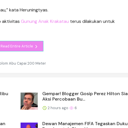
u,” kata Heruningtyas.
aktivitas
Gunung Anak Krakatau
terus dilakukan untuk
Read Entire Article
Kolom Abu Capai 200 Meter
Ribu
Gempar! Blogger Gosip Perez Hilton Si
Aksi Percobaan Bu...
2 hours ago
6
gan
Dewan Manajemen FIFA Tegaskan Duk