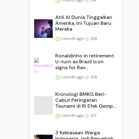
1 month ago
114
Ahli AI Dunia Tinggalkan
Amerika, Ini Tujuan Baru
Mereka
1 month ago
108
Ronaldinho in retirement
U-turn as Brazil icon
signs for Rav...
1 month ago
108
Kronologi BMKG Beri-
Cabut Peringatan
Tsunami di RI Efek Gemp...
1 month ago
107
3 Kebiasaan Warga
Indonesia Jadi Penyebab