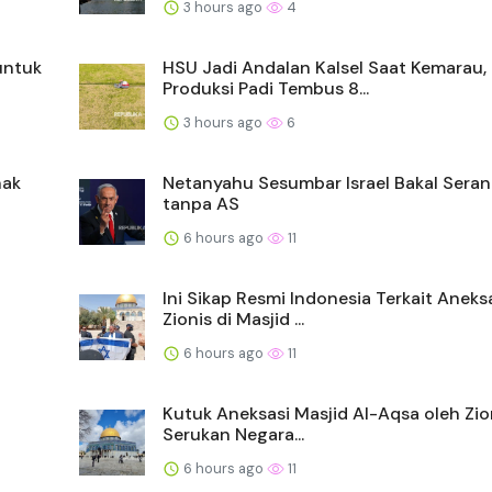
3 hours ago
4
untuk
HSU Jadi Andalan Kalsel Saat Kemarau,
Produksi Padi Tembus 8...
3 hours ago
6
hak
Netanyahu Sesumbar Israel Bakal Seran
tanpa AS
6 hours ago
11
Ini Sikap Resmi Indonesia Terkait Aneks
Zionis di Masjid ...
6 hours ago
11
Kutuk Aneksasi Masjid Al-Aqsa oleh Zion
Serukan Negara...
6 hours ago
11