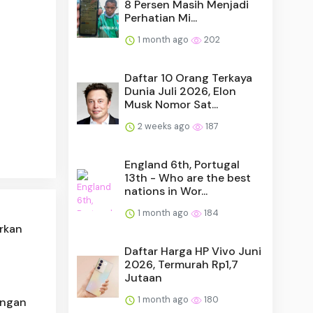
8 Persen Masih Menjadi
Perhatian Mi...
1 month ago
202
Daftar 10 Orang Terkaya
Dunia Juli 2026, Elon
Musk Nomor Sat...
2 weeks ago
187
England 6th, Portugal
13th - Who are the best
nations in Wor...
1 month ago
184
arkan
Daftar Harga HP Vivo Juni
2026, Termurah Rp1,7
Jutaan
1 month ago
180
ungan