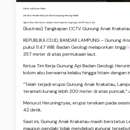
Daftar Judi Ayam Online
Link Slots Maxwin Malaysia Resmi Gampang Menang Mobile
Sign In Baru Slot Gacor Jackpot Aman Deposit Langsung Cair RTP Gacor Jitu
(Ilustrasi) Tangkapan CCTV Gunung Anak Krakatau 
REPUBLIKA.CO.ID,
BANDAR LAMPUNG – Gunung Anak
pukul 11.47 WIB. Badan Geologi melaporkan tinggi
k
357 meter di atas permukaan laut.
Ketua Tim Kerja Gunung Api Badan Geologi, Heruni
kolom abu berwarna kelabu hingga hitam dengan in
“Telah terjadi erupsi Gunung Anak Krakatau, Lampu
teramati kurang lebih 200 meter di atas puncak,” 
Menurut Heruningtyas, erupsi terekam pada seism
42 detik.
Saat ini, Gunung Anak Krakatau masih berstatus L
maupun pendaki tidak mendekati gunung tersebut da