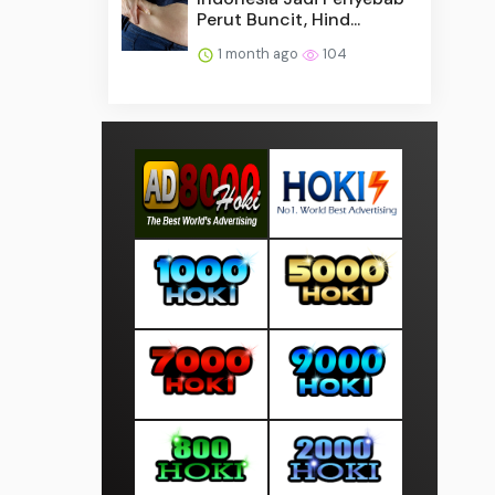
Perut Buncit, Hind...
1 month ago
104