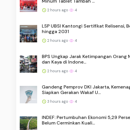
Minum Tablet Tambah ...
2 hours ago
4
LSP UBSI Kantongi Sertifikat Relisensi, B
hingga 2031
2 hours ago
4
BPS Ungkap Jarak Ketimpangan Orang M
dan Kaya di Indone...
2 hours ago
4
Gandeng Pemprov DKI Jakarta, Kemena
Siapkan Gerakan Wakaf U...
3 hours ago
4
INDEF: Pertumbuhan Ekonomi 5,29 Pers
Belum Cerminkan Kuali...