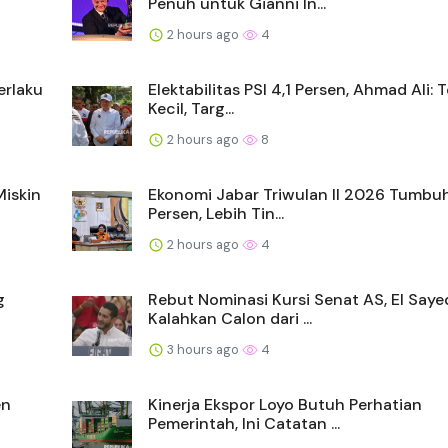
Penuh untuk Gianni In...
2 hours ago
4
erlaku
Elektabilitas PSI 4,1 Persen, Ahmad Ali: T
Kecil, Targ...
2 hours ago
8
iskin
Ekonomi Jabar Triwulan II 2026 Tumbu
Persen, Lebih Tin...
2 hours ago
4
g
Rebut Nominasi Kursi Senat AS, El Saye
Kalahkan Calon dari ...
3 hours ago
4
en
Kinerja Ekspor Loyo Butuh Perhatian
Pemerintah, Ini Catatan ...