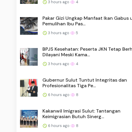
3 hours ago
4
Pakar Gizi Ungkap Manfaat Ikan Gabus 
Pemulihan Ibu Pas...
3 hours ago
5
BPJS Kesehatan: Peserta JKN Tetap Ber
Dilayani Meski Kama...
3 hours ago
4
Gubernur Sulut Tuntut Integritas dan
Profesionalitas Tiga Pe...
6 hours ago
8
Kakanwil Imigrasi Sulut: Tantangan
Keimigrasian Butuh Sinerg...
6 hours ago
8