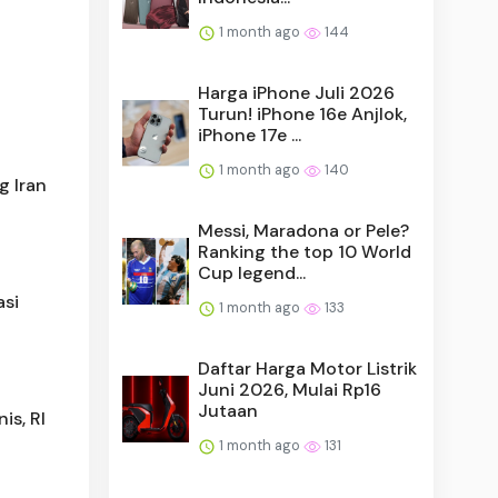
1 month ago
144
Harga iPhone Juli 2026
Turun! iPhone 16e Anjlok,
iPhone 17e ...
1 month ago
140
g Iran
Messi, Maradona or Pele?
Ranking the top 10 World
Cup legend...
asi
1 month ago
133
Daftar Harga Motor Listrik
Juni 2026, Mulai Rp16
Jutaan
is, RI
1 month ago
131