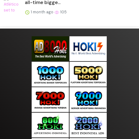
all-time bigge...
1 month ago
105