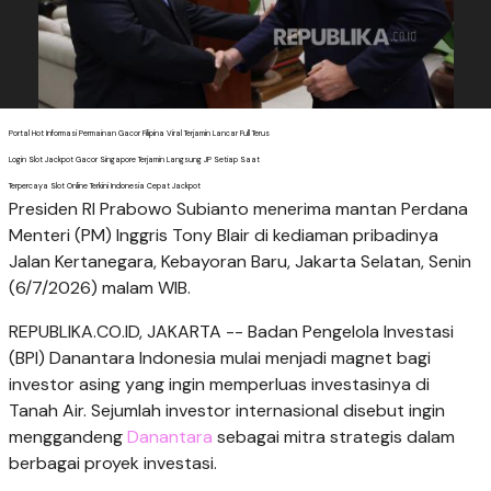
Portal Hot Informasi Permainan Gacor Filipina Viral Terjamin Lancar Full Terus
Login Slot Jackpot Gacor Singapore Terjamin Langsung JP Setiap Saat
Terpercaya Slot Online Terkini Indonesia Cepat Jackpot
Presiden RI Prabowo Subianto menerima mantan Perdana
Menteri (PM) Inggris Tony Blair di kediaman pribadinya
Jalan Kertanegara, Kebayoran Baru, Jakarta Selatan, Senin
(6/7/2026) malam WIB.
REPUBLIKA.CO.ID, JAKARTA -- Badan Pengelola Investasi
(BPI) Danantara Indonesia mulai menjadi magnet bagi
investor asing yang ingin memperluas investasinya di
Tanah Air. Sejumlah investor internasional disebut ingin
menggandeng
Danantara
sebagai mitra strategis dalam
berbagai proyek investasi.