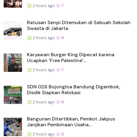
2 hours ago
7
Ratusan Senpi Ditemukan di Sebuah Sekolah
Swasta di Jakarta
2 hours ago
6
Karyawan Burger King Dipecat karena
Ucapkan ‘Free Palestine’...
2 hours ago
7
SDN 026 Bojongloa Bandung Digembok,
Disdik Siapkan Relokasi
2 hours ago
6
Bangunan Ditertibkan, Pemkot Jakpus
Janjikan Pembinaan Usaha...
2 hours ago
5