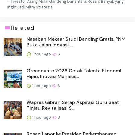
Investor Asing Mulai Gandeng Danantara, Rosan: Banyak yang
Ingin Jadi Mitra Strategis
Related
Nasabah Mekaar Studi Banding Gratis, PNM
Buka Jalan Inovasi ...
1 hour ago
6
Greenovate 2026 Cetak Talenta Ekonomi
Hijau, Inovasi Mahasis...
1 hour ago
6
Wapres Gibran Serap Aspirasi Guru Saat
Tinjau Revitalisasi S...
1 hour ago
8
Rosan Lapor ke Presiden Perkembangan