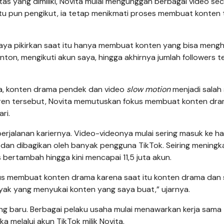
as yang dimiliki, Novita mulai mengunggah berbagai video se
 satu pun pengikut, ia tetap menikmati proses membuat konten
saya pikirkan saat itu hanya membuat konten yang bisa mengh
nton, mengikuti akun saya, hingga akhirnya jumlah followers t
a, konten drama pendek dan video
slow motion
menjadi salah
t tren tersebut, Novita memutuskan fokus membuat konten dr
ri.
 perjalanan kariernya. Video-videonya mulai sering masuk ke h
 dan dibagikan oleh banyak pengguna TikTok. Seiring mening
 bertambah hingga kini mencapai 11,5 juta akun.
s membuat konten drama karena saat itu konten drama dan 
yak yang menyukai konten yang saya buat,” ujarnya.
g baru. Berbagai pelaku usaha mulai menawarkan kerja sama
elalui akun TikTok milik Novita.