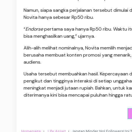
Namun, siapa sangka perjalanan tersebut dimulai d
Novita hanya sebesar Rp50 ribu.
“
Endorse
pertama saya hanya Rp50 ribu. Waktu it
bisa menghasilkan uang,” ujarnya.
Alih-alih melihat nominalnya, Novita memilih menja
berusaha membuat konten promosi yang menarik, k
audiens.
Usaha tersebut membuahkan hasil. Kepercayaan d
pengikut dan tingginya interaksi di setiap unggaha
meningkat menjadi jutaan rupiah. Bahkan, untuk k
diterimanya kini bisa mencapai puluhan hingga ratu
Homepage
Life Asset
Jangan Minder Nol Followers! Ini 