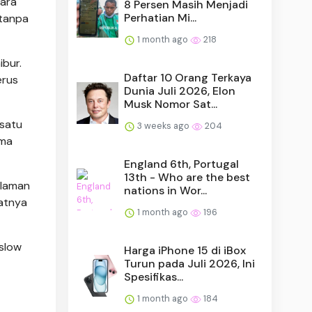
cara
8 Persen Masih Menjadi
Perhatian Mi...
 tanpa
1 month ago
218
ibur.
Daftar 10 Orang Terkaya
erus
Dunia Juli 2026, Elon
Musk Nomor Sat...
 satu
3 weeks ago
204
ama
England 6th, Portugal
13th - Who are the best
alaman
nations in Wor...
katnya
1 month ago
196
slow
Harga iPhone 15 di iBox
Turun pada Juli 2026, Ini
Spesifikas...
1 month ago
184