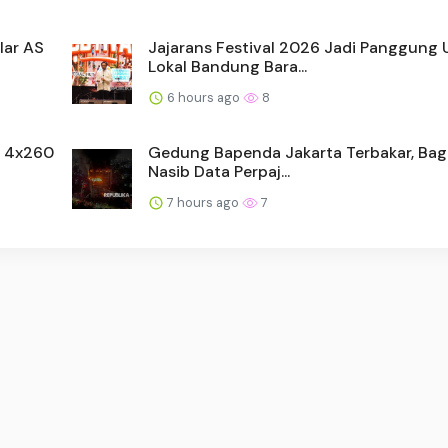
lar AS
Jajarans Festival 2026 Jadi Panggun
Lokal Bandung Bara...
6 hours ago
8
s 4x260
Gedung Bapenda Jakarta Terbakar, Ba
Nasib Data Perpaj...
7 hours ago
7