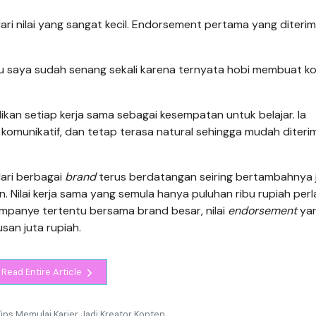
ari nilai yang sangat kecil. Endorsement pertama yang diteri
u saya sudah senang sekali karena ternyata hobi membuat k
dikan setiap kerja sama sebagai kesempatan untuk belajar. Ia
omunikatif, dan tetap terasa natural sehingga mudah diteri
ari berbagai
brand
terus berdatangan seiring bertambahnya 
n. Nilai kerja sama yang semula hanya puluhan ribu rupiah per
ampanye tertentu bersama brand besar, nilai
endorsement
ya
san juta rupiah.
Read Entire Article
Tips Memulai Karier Jadi Kreator Konten