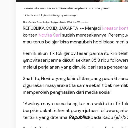
Demo News Kabar Permainan Pasti Win Vietnam Akurat Terupdate Lancar Bonus Tanpa Henti
Link Slot Scatter Philippines Resmi Langsung Win Nonstop
Akses Premium Game Jackpot Terpopuler Bonus 300% Live RTP Update
REPUBLIKA.CO.ID, JAKARTA -- Menjadi
kreator kon
konten
Novita Sari
sudah merasakannya. Perempuan
mau terus belajar bisa mengubah hobi biasa menja
Pemilik akun TikTok @novitasari.parma itu kini tela
@novitasariparma diikuti sekitar 35,8 ribu followe
melalui perjalanan yang dimulai dari rasa penasara
Saat itu, Novita yang lahir di Sampang pada 6 Ja
digunakan masyarakat. Ia sama sekali tidak memili
memperoleh penghasilan dari media sosial.
“Awalnya saya cuma iseng karena waktu itu TikTok
berpikir bakal terkenal, punya jutaan followers, a
tertulis yang diterima
Republika
pada Rabu (8/7/2