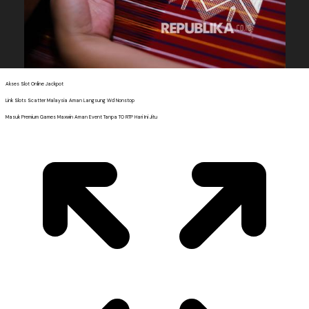
Akses Slot Online Jackpot
Link Slots Scatter Malaysia Aman Langsung Wd Nonstop
Masuk Premium Games Maxwin Aman Event Tanpa TO RTP Hari Ini Jitu