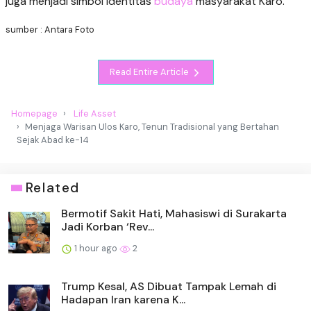
juga menjadi simbol identitas
budaya
masyarakat Karo.
sumber : Antara Foto
Read Entire Article
Homepage
Life Asset
Menjaga Warisan Ulos Karo, Tenun Tradisional yang Bertahan
Sejak Abad ke-14
Related
Bermotif Sakit Hati, Mahasiswi di Surakarta
Jadi Korban ‘Rev...
1 hour ago
2
Trump Kesal, AS Dibuat Tampak Lemah di
Hadapan Iran karena K...