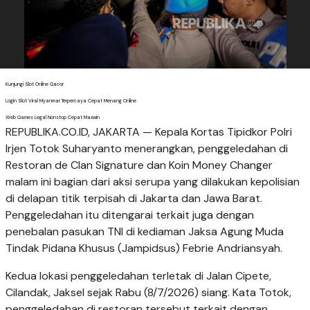
Kunjungi Slot Online Gacor
Login Slot Viral Myanmar Terpercaya Cepat Menang Online
Web Games Legal Nonstop Cepat Maxwin
REPUBLIKA.CO.ID, JAKARTA — Kepala Kortas Tipidkor Polri
Irjen Totok Suharyanto menerangkan, penggeledahan di
Restoran de Clan Signature dan Koin Money Changer
malam ini bagian dari aksi serupa yang dilakukan kepolisian
di delapan titik terpisah di Jakarta dan Jawa Barat.
Penggeledahan itu ditengarai terkait juga dengan
penebalan pasukan TNI di kediaman Jaksa Agung Muda
Tindak Pidana Khusus (Jampidsus) Febrie Andriansyah.
Kedua lokasi penggeledahan terletak di Jalan Cipete,
Cilandak, Jaksel sejak Rabu (8/7/2026) siang. Kata Totok,
penggeledahan di restoran tersebut terkait dengan