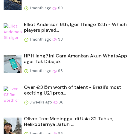
1 month ago
99
Elliot Anderson 6th, Igor Thiago 12th - Which
players played...
1 month ago
98
HP Hilang? Ini Cara Amankan Akun WhatsApp
agar Tak Dibajak
1 month ago
98
Over €315m worth of talent - Brazil's most
exciting U21 pros...
3 weeks ago
96
Oliver Tree Meninggal di Usia 32 Tahun,
Helikopternya Jatuh ...
1 month ago
96