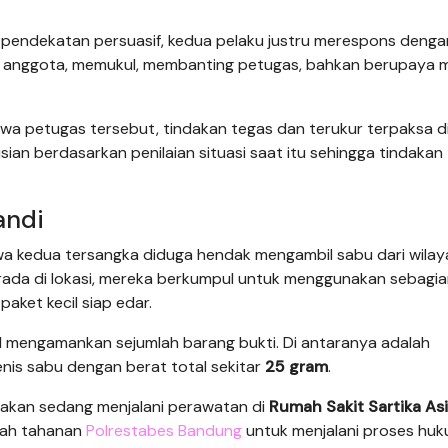
 pendekatan persuasif, kedua pelaku justru merespons denga
ng anggota, memukul, membanting petugas, bahkan berupaya 
a petugas tersebut, tindakan tegas dan terukur terpaksa di
ian berdasarkan penilaian situasi saat itu sehingga tindakan
andi
wa kedua tersangka diduga hendak mengambil sabu dari wilaya
erada di lokasi, mereka berkumpul untuk menggunakan sebagi
ket kecil siap edar.
il mengamankan sejumlah barang bukti. Di antaranya adalah
nis sabu dengan berat total sekitar
25 gram
.
mbakan sedang menjalani perawatan di
Rumah Sakit Sartika As
mah tahanan
Polrestabes Bandung
untuk menjalani proses huk