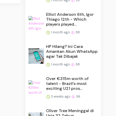
1 month ago
99
Elliot Anderson 6th, Igor
Thiago 12th - Which
players played...
1 month ago
98
HP Hilang? Ini Cara
Amankan Akun WhatsApp
agar Tak Dibajak
1 month ago
98
Over €315m worth of
talent - Brazil's most
exciting U21 pros...
3 weeks ago
96
Oliver Tree Meninggal di
Usia 32 Tahun,