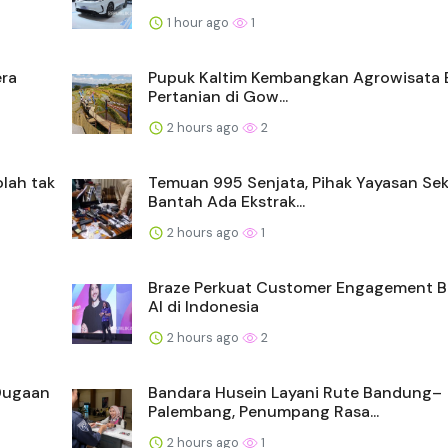
1 hour ago
1
era
Pupuk Kaltim Kembangkan Agrowisata 
Pertanian di Gow...
2 hours ago
2
lah tak
Temuan 995 Senjata, Pihak Yayasan Se
Bantah Ada Ekstrak...
2 hours ago
1
Braze Perkuat Customer Engagement B
AI di Indonesia
2 hours ago
2
 Dugaan
Bandara Husein Layani Rute Bandung–
Palembang, Penumpang Rasa...
2 hours ago
1