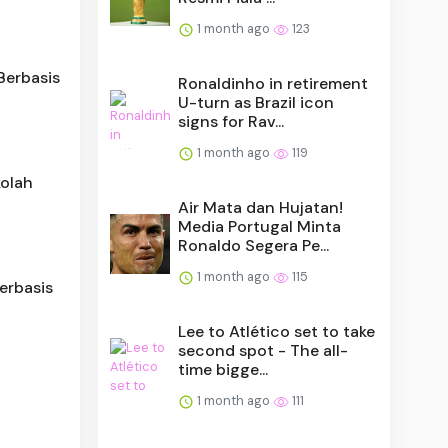
1 month ago
123
Berbasis
Ronaldinho in retirement
U-turn as Brazil icon
signs for Rav...
1 month ago
119
kolah
Air Mata dan Hujatan!
Media Portugal Minta
Ronaldo Segera Pe...
1 month ago
115
erbasis
Lee to Atlético set to take
second spot - The all-
time bigge...
1 month ago
111