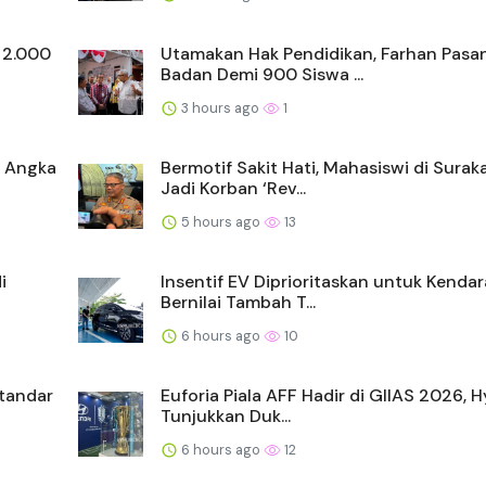
 2.000
Utamakan Hak Pendidikan, Farhan Pasa
Badan Demi 900 Siswa ...
3 hours ago
1
g Angka
Bermotif Sakit Hati, Mahasiswi di Surak
Jadi Korban ‘Rev...
5 hours ago
13
i
Insentif EV Diprioritaskan untuk Kenda
Bernilai Tambah T...
6 hours ago
10
Standar
Euforia Piala AFF Hadir di GIIAS 2026, 
Tunjukkan Duk...
6 hours ago
12