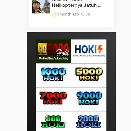
Helikopternya Jatuh ...
1 month ago
96