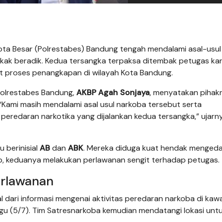
Kota Besar (Polrestabes) Bandung tengah mendalami asal-usul
kakak beradik. Kedua tersangka terpaksa ditembak petugas ka
 proses penangkapan di wilayah Kota Bandung.
Polrestabes Bandung,
AKBP Agah Sonjaya
, menyatakan pihak
“Kami masih mendalami asal usul narkoba tersebut serta
 peredaran narkotika yang dijalankan kedua tersangka,” ujarny
 berinisial
AB
dan
ABK
. Mereka diduga kuat hendak menged
p, keduanya melakukan perlawanan sengit terhadap petugas.
erlawanan
 dari informasi mengenai aktivitas peredaran narkoba di kaw
gu (5/7). Tim Satresnarkoba kemudian mendatangi lokasi unt