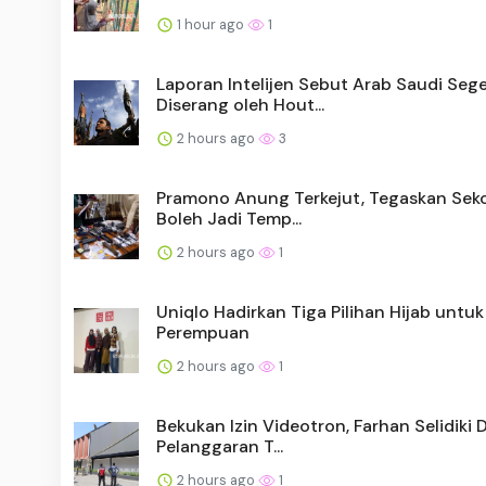
1 hour ago
1
Laporan Intelijen Sebut Arab Saudi Seg
Diserang oleh Hout...
2 hours ago
3
Pramono Anung Terkejut, Tegaskan Seko
Boleh Jadi Temp...
2 hours ago
1
Uniqlo Hadirkan Tiga Pilihan Hijab untuk
Perempuan
2 hours ago
1
Bekukan Izin Videotron, Farhan Selidiki
Pelanggaran T...
2 hours ago
1