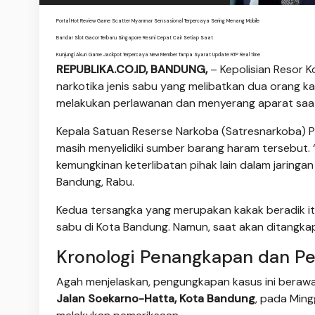
Portal Hot Review Game Scatter Myanmar Sensasional Terpercaya Sering Menang Mobile
Bandar Slot Gacor Terbaru Singapore Resmi Cepat Cair Setiap Saat
Kunjungi Akun Game Jackpot Terpercaya New Member Tanpa Syarat Update RTP Real Time
REPUBLIKA.CO.ID, BANDUNG,
– Kepolisian Resor 
narkotika jenis sabu yang melibatkan dua orang 
melakukan perlawanan dan menyerang aparat saat
Kepala Satuan Reserse Narkoba (Satresnarkoba) 
masih menyelidiki sumber barang haram tersebut. 
kemungkinan keterlibatan pihak lain dalam jaringan
Bandung, Rabu.
Kedua tersangka yang merupakan kakak beradik itu
sabu di Kota Bandung. Namun, saat akan ditangka
Kronologi Penangkapan dan P
Agah menjelaskan, pengungkapan kasus ini berawal
Jalan Soekarno-Hatta, Kota Bandung
, pada Ming