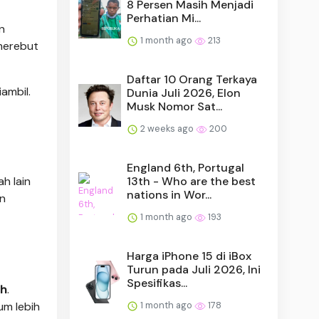
8 Persen Masih Menjadi
Perhatian Mi...
n
1 month ago
213
merebut
Daftar 10 Orang Terkaya
ambil.
Dunia Juli 2026, Elon
Musk Nomor Sat...
2 weeks ago
200
England 6th, Portugal
13th - Who are the best
h lain
nations in Wor...
an
1 month ago
193
Harga iPhone 15 di iBox
Turun pada Juli 2026, Ini
Spesifikas...
ih
.
1 month ago
178
um lebih