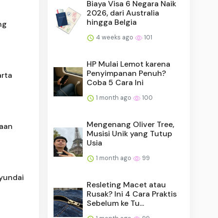
Biaya Visa 6 Negara Naik
2026, dari Australia
hingga Belgia
ng
4 weeks ago
101
HP Mulai Lemot karena
Penyimpanan Penuh?
arta
Coba 5 Cara Ini
1 month ago
100
Mengenang Oliver Tree,
raan
Musisi Unik yang Tutup
Usia
1 month ago
99
Hyundai
Resleting Macet atau
Rusak? Ini 4 Cara Praktis
Sebelum ke Tu...