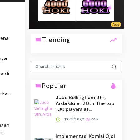
rena
Trending
nya
a di
Popular
arkan
Jude Bellingham 9th,
Arda Güler 20th: the top
100 players at...
1 month ago
336
asan
uk
Implementasi Komisi Ojol